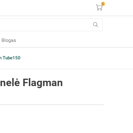
0
Krepšelis
Blogas
an Tube150
ienelė Flagman