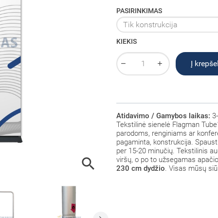
PASIRINKIMAS
KIEKIS
Į krepšel
Atidavimo / Gamybos laikas:
3-
Tekstilinė sienelė Flagman Tube1
parodoms, renginiams ar konferen
pagaminta, konstrukcija. Spaus
per 15-20 minučių. Tekstilinis 

viršų, o po to užsegamas apačioj
230 cm dydžio
. Visas mūsų siūl