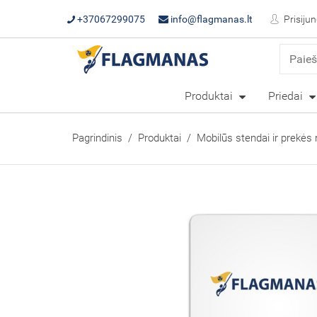
+37067299075
info@flagmanas.lt
Prisijun
Produktai
Priedai
Pagrindinis
Produktai
Mobilūs stendai ir prekės 