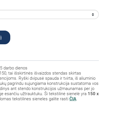
į
5 darbo dienos
50, tai išskirtinės išvaizdos stendas skirtas
cijoms. Ryški dvipusė spauda ir tvirta, iš aliuminio
tukų pagrindu sujungiama konstrukcija sustatoma vos
audinys ant stendo konstrukcijos užmaunamas per jo
e esančiu užtrauktuku. Ši tekstilinė sienelė yra
150 x
omas tekstilines sieneles galite rasti
ČIA
.