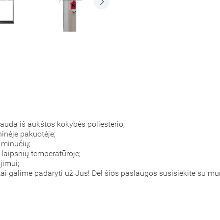
pauda iš aukštos kokybės poliesterio;
ninėje pakuotėje;
 minučių;
laipsnių temperatūroje;
jimui;
 tai galime padaryti už Jus! Dėl šios paslaugos susisiekite su m