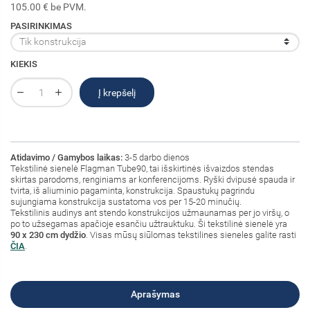
105.00 € be PVM.
PASIRINKIMAS
KIEKIS
Į krepšelį
Atidavimo / Gamybos laikas:
3-5 darbo dienos
Tekstilinė sienelė Flagman Tube90, tai išskirtinės išvaizdos stendas
skirtas parodoms, renginiams ar konferencijoms. Ryški dvipusė spauda ir
tvirta, iš aliuminio pagaminta, konstrukcija. Spaustukų pagrindu
sujungiama konstrukcija sustatoma vos per 15-20 minučių.
Tekstilinis audinys ant stendo konstrukcijos užmaunamas per jo viršų, o
po to užsegamas apačioje esančiu užtrauktuku. Ši tekstilinė sienelė yra
90 x 230 cm dydžio
. Visas mūsų siūlomas tekstilines sieneles galite rasti
ČIA
.
Aprašymas