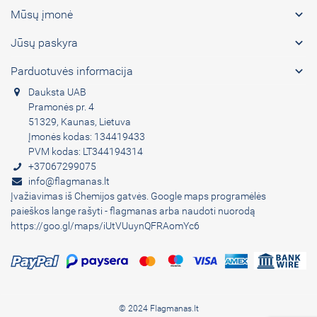

Mūsų įmonė

Jūsų paskyra

Parduotuvės informacija
Dauksta UAB
Pramonės pr. 4
51329, Kaunas, Lietuva
Įmonės kodas: 134419433
PVM kodas: LT344194314
+37067299075
info@flagmanas.lt
Įvažiavimas iš Chemijos gatvės. Google maps programėlės
paieškos lange rašyti - flagmanas arba naudoti nuorodą
https://goo.gl/maps/iUtVUuynQFRAomYc6
© 2024 Flagmanas.lt