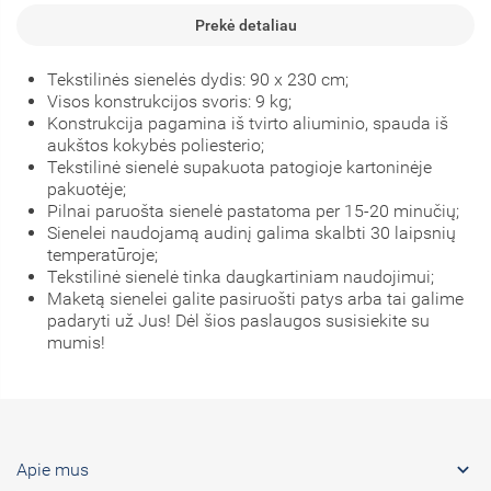
Prekė detaliau
Tekstilinės sienelės dydis: 90 x 230 cm;
Visos konstrukcijos svoris: 9 kg;
Konstrukcija pagamina iš tvirto aliuminio, spauda iš
aukštos kokybės poliesterio;
Tekstilinė sienelė supakuota patogioje kartoninėje
pakuotėje;
Pilnai paruošta sienelė pastatoma per 15-20 minučių;
Sienelei naudojamą audinį galima skalbti 30 laipsnių
temperatūroje;
Tekstilinė sienelė tinka daugkartiniam naudojimui;
Maketą sienelei galite pasiruošti patys arba tai galime
padaryti už Jus! Dėl šios paslaugos susisiekite su
mumis!

Apie mus