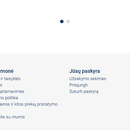
įmonė
Jūsų paskyra
ir taisyklės
Užsakymo sekimas
s
Prisijungti
 aptarnavimas
Sukurti paskyrą
o politika
ainos ir kitos prekių pristatymo
kite su mumis