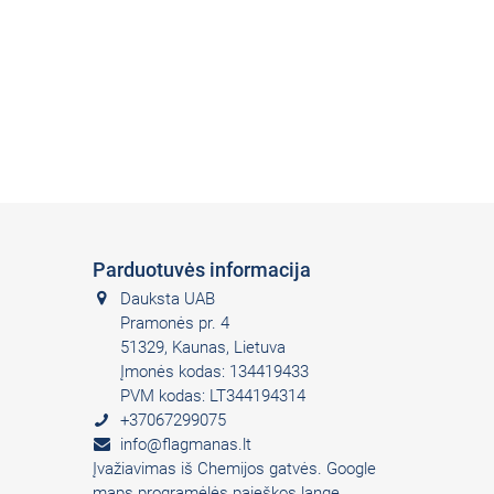
Parduotuvės informacija
Dauksta UAB
Pramonės pr. 4
51329, Kaunas, Lietuva
Įmonės kodas: 134419433
PVM kodas: LT344194314
+37067299075
info@flagmanas.lt
Įvažiavimas iš Chemijos gatvės. Google
maps programėlės paieškos lange