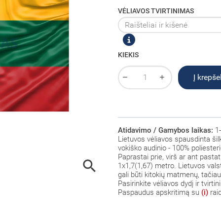
VĖLIAVOS TVIRTINIMAS
KIEKIS
Į krepšel
Atidavimo / Gamybos laikas:
1-
Lietuvos vėliavos spausdinta šil
vokiško audinio - 100% poliesteri
Paprastai prie, virš ar ant pasta

1x1,7(1,67) metro. Lietuvos val
gali būti kitokių matmenų, tačiau v
Pasirinkite vėliavos dydį ir tvirt
Paspaudus apskritimą su
(i)
rai