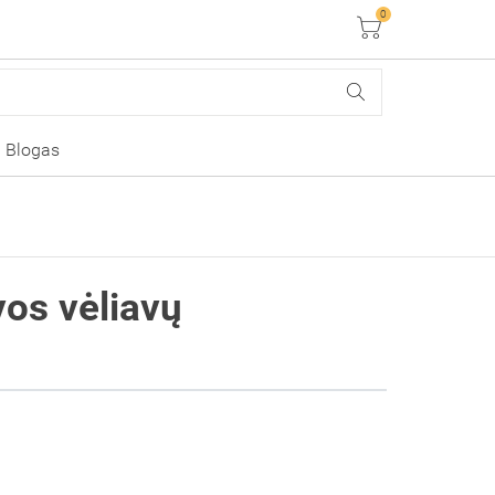
0
Krepšelis
Blogas
vos vėliavų