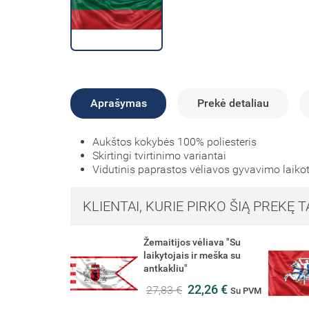
Aprašymas
Prekė detaliau
Aukštos kokybės 100% poliesteris
Skirtingi tvirtinimo variantai
Vidutinis paprastos vėliavos gyvavimo laikot
KLIENTAI, KURIE PIRKO ŠIĄ PREKĘ T
ėliava "Su
Lietuvos istorinė vėliava
ir meška su
Vytis
22,73 €
28,41 €
Su PVM
2,26 €
Su PVM