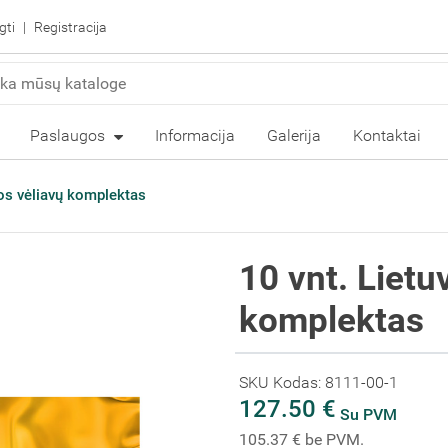
gti
Registracija
Paslaugos
Informacija
Galerija
Kontaktai
vos vėliavų komplektas
10 vnt. Lietu
komplektas
SKU Kodas: 8111-00-1
127.50 €
Su PVM
105.37 € be PVM.