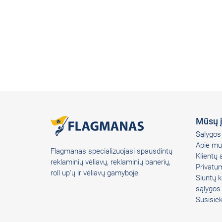
Mūsų 
Sąlygos 
Apie mu
Flagmanas specializuojasi spausdintų
Klientų
reklaminių vėliavų, reklaminių banerių,
Privatum
roll up'ų ir vėliavų gamyboje.
Siuntų k
sąlygos
Susisie