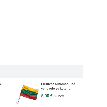
ilinė
Europos Sąjungos vėliava
iu
12,79 €
15,60 €
Su PVM