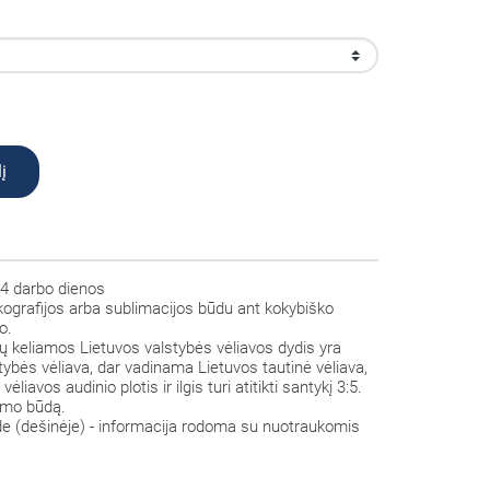
į
4 darbo dienos
kografijos arba sublimacijos būdu ant kokybiško
o.
tų
keliamos Lietuvos valstybės vėliavos dydis yra
stybės vėliava, dar vadinama
Lietuvos
tautinė
vėliava,
ėliavos audinio plotis ir ilgis turi atitikti santykį 3:5.
inimo būdą.
de (dešinėje) - informacija rodoma su nuotraukomis