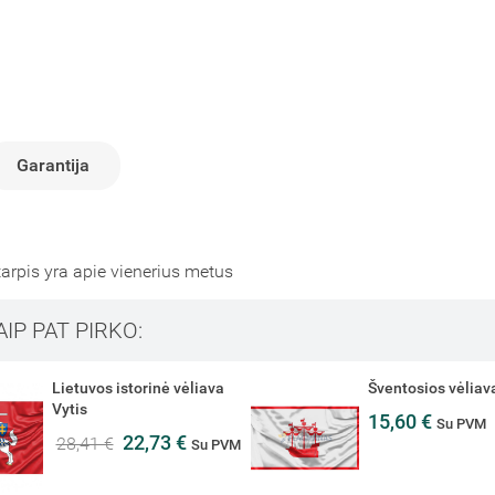
Garantija
arpis yra apie vienerius metus
AIP PAT PIRKO:
Šventosios vėliava
Lietuvos automob
vėliavėlė su kotel
15,60 €
Su PVM
5,00 €
Su PVM