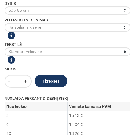
DYDIS
VĖLIAVOS TVIRTINIMAS
TEKSTILĖ
KIEKIS
Į krepšelį
NUOLAIDA PERKANT DIDESNĮ KIEKĮ
Nuo kiekio
Vieneto kaina su PVM
3
15,13 €
6
14,04 €
10
13,26 €