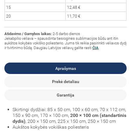
15
12,48 €
20
11,70 €
Atidavimo / Gamybos laikas:
2-5 darbo dienos
Jekabpilio vėliava – spausdinta tiesioginės sublimacijos būdu ant itin
aukštos kokybės vokiško poliesterio. Jums tik reikia pasirinkti vėliavos dydį
ir tvirtinimo būdą. Daugiau Latvijos vėliavų galite rasti
ČIA
.
Aprašymas
Prekė detaliau
Garantija
Skirtingi dydžiai: 85 x 50 cm, 100 x 60 cm, 70 x 112 cm,
150 x 90 cm, 170 × 100 cm,
200 × 100 cm (standartinis
dydis)
, 200 × 150 cm, 225 x 150 cm, 250 × 150 cm
Aukštos kokybės vokiškas poliesteris