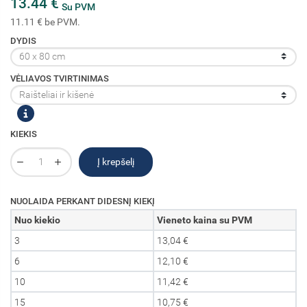
13.44 €
Su PVM
11.11 € be PVM.
DYDIS
VĖLIAVOS TVIRTINIMAS
KIEKIS
Į krepšelį
NUOLAIDA PERKANT DIDESNĮ KIEKĮ
Nuo kiekio
Vieneto kaina su PVM
3
13,04 €
6
12,10 €
10
11,42 €
15
10,75 €