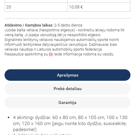
20
10,08 €
Atidavimo / Gamybos laikas:
2-5 darbo dienos
Juodai balta vėliava (Nesportinis elgesys) - konkrečiu atveju rodoma tik
vieną kartą. Ji įspėja vairuotoją dėl jo nesportiško elgesio.
Signalinės lenktynių vėliavos naudojamos automobilių sporte norint
informuoti lenktynėse dalyvaujančius vairuotojus. Dažniausiai šias
vėliavas naudoja ir Lietuvos automobilių sporto federacija.
Paspaudus apskritimą su
(i)
raide informacija rodoma su vaizdu.
Aprašymas
Prekė detaliau
Garantija
4 skirtingi dydžiai: 60 x 80 cm, 80 x 105 cm, 100 x 130
cm, 120 x 160 cm (jeigu norite kito dydžio, susisiekite,
padėsime!)