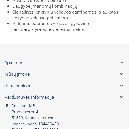
Aukštos kokybės poliesteris
Daugybė įmanomų kombinacijų
Signalinės lenktynių vėliavos gaminamos iš aukštos
kokybės vokiško poliesterio
Vidutinis paprastos vėliavos gyvavimo
laikotarpis yra apie vienerius metus

Apie mus

Mūsų įmonė

Jūsų paskyra

Parduotuvės informacija
Dauksta UAB
Pramonės pr. 4
51329, Kaunas, Lietuva
Įmonės kodas: 134419433