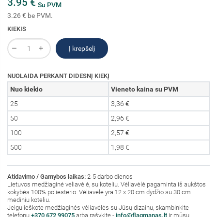
3.95 €
Su PVM
3.26 € be PVM.
KIEKIS
Į krepšelį
NUOLAIDA PERKANT DIDESNĮ KIEKĮ
Nuo kiekio
Vieneto kaina su PVM
25
3,36 €
50
2,96 €
100
2,57 €
500
1,98 €
Atidavimo / Gamybos laikas:
2-5 darbo dienos
Lietuvos medžiaginė vėliavėlė, su koteliu. Vėliavėlė pagaminta iš aukštos
kokybės 100% poliesterio. Vėliavėlė yra 12 x 20 cm dydžio su 30 cm
mediniu koteliu.
Jeigu ieškote medžiaginės vėliavėlės su Jūsų dizainu, skambinkite
telefonu
+370 672 99075
arba rašykite -
info@flagmanas.lt
ir mūsų