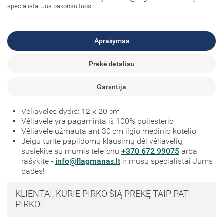
specialistai Jus pakonsultuos.
Aprašymas
Prekė detaliau
Garantija
Vėliavėlės dydis: 12 x 20 cm
Vėliavėlė yra pagaminta iš 100% poliesterio
Vėliavėlė užmauta ant 30 cm ilgio medinio kotelio
Jeigu turite papildomų klausimų dėl vėliavėlių,
susiekite su mumis telefonu
+370 672 99075
arba
rašykite -
info@flagmanas.lt
ir mūsų specialistai Jums
padės!
KLIENTAI, KURIE PIRKO ŠIĄ PREKĘ TAIP PAT
PIRKO: