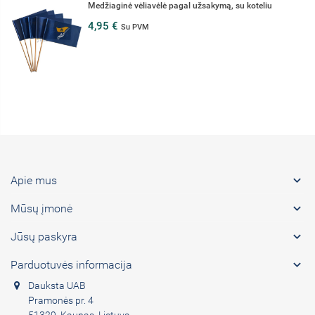
Europos Sąjungos vėliava
12,79 €
15,60 €
Su PVM

Apie mus

Mūsų įmonė

Jūsų paskyra

Parduotuvės informacija
Dauksta UAB
Pramonės pr. 4
51329, Kaunas, Lietuva