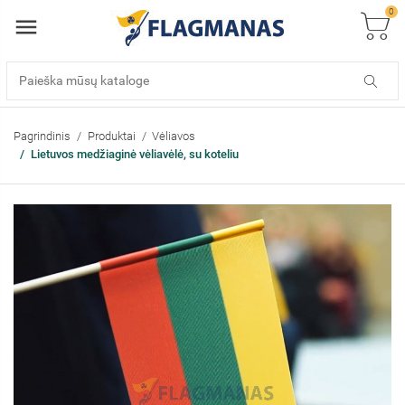
0
Pagrindinis
Produktai
Vėliavos
Lietuvos medžiaginė vėliavėlė, su koteliu