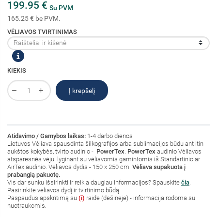
199.95 €
Su PVM
165.25 € be PVM.
VĖLIAVOS TVIRTINIMAS
KIEKIS
Į krepšelį
Atidavimo / Gamybos laikas:
1-4 darbo dienos
Lietuvos Vėliava spausdinta šilkografijos arba sublimacijos būdu ant itin
aukštos kokybės, tvirto audinio -
PowerTex
.
PowerTex
audinio Vėliavos
atsparesnės vėjui lyginant su vėliavomis gamintomis iš Standartinio ar
AirTex audinio. Vėliavos dydis - 150 x 250 cm.
Vėliava supakuota į
prabangią pakuotę.
Vis dar sunku išsirinkti ir reikia daugiau informacijos? Spauskite
čia
.
Pasirinkite vėliavos dydį ir tvirtinimo būdą.
Paspaudus apskritimą su
(i)
raide (dešinėje) - informacija rodoma su
nuotraukomis.