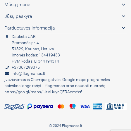

Mūsų įmonė

Jūsų paskyra

Parduotuvės informacija
Dauksta UAB
Pramonės pr. 4
51329, Kaunas, Lietuva
Įmonės kodas: 134419433
PVM kodas: LT344194314
+37067299075
info@flagmanas.lt
Įvažiavimas iš Chemijos gatvės. Google maps programėlės
paieškos lange rašyti - flagmanas arba naudoti nuorodą
https://goo.gl/maps/iUtVUuynQFRAomYc6
© 2024 Flagmanas.lt