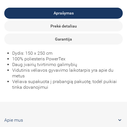
Aprašymas
Prekė detaliau
Garantija
Dydis: 150 x 250 cm
100% poliesteris PowerTex
Daug įvairių tvirtinimo galimybių
Vidutinis vėliavos gyvavimo laikotarpis yra apie du
metus
Vėliava supakuota į prabangią pakuotę, todėl puikiai
tinka dovanojimui

Apie mus