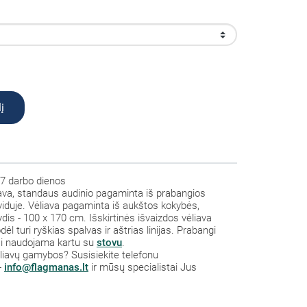
į
7 darbo dienos
ava, standaus audinio
pagaminta iš prabangios
 viduje. Vėliava pagaminta iš aukštos kokybės,
dis - 100 x 170 cm. Išskirtinės išvaizdos vėliava
l turi ryškias spalvas ir aštrias linijas.
Prabangi
iai naudojama kartu su
stovu
.
ėliavų gamybos? Susisiekite telefonu
-
info@flagmanas.lt
ir mūsų specialistai Jus