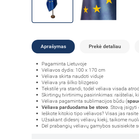
Aprašymas
Prekė detaliau
Pagaminta Lietuvoje
Vėliavos dydis: 100 x 170 cm
Vėliava skirta naudoti viduje
Vėliava yra šilko blizgesio
Tekstilė yra standi, todėl vėliava visada atr
Skirtingų tvirtinimų pasirinkimas: raišteliai, k
Vėliava pagaminta sublimacijos būdu (
spau
Vėliava parduodama be stovo
. Stovą įsigyt
Ieškote kitokio tipo vėliavos? Visas jas rasit
Užsakant didesnį vėliavų kiekį, taikome nuol
Dėl prabangių vėliavų gamybos susisiekite 