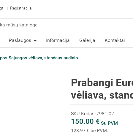
gti
Registracija
Paslaugos
Informacija
Galerija
Kontaktai
pos Sąjungos vėliava, standaus audinio
Prabangi Eu
vėliava, stan
SKU Kodas: 7981-02
150.00 €
Su PVM
123.97 € be PVM.