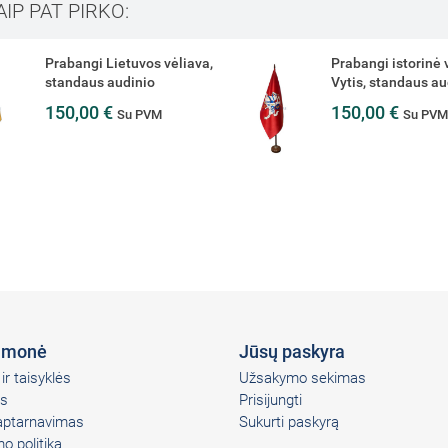
AIP PAT PIRKO:
Prabangi Lietuvos vėliava,
Prabangi istorinė 
standaus audinio
Vytis, standaus au
150,00 €
150,00 €
Su PVM
Su PV
įmonė
Jūsų paskyra
ir taisyklės
Užsakymo sekimas
s
Prisijungti
 aptarnavimas
Sukurti paskyrą
o politika