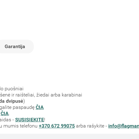
Garantija
odo puošniai
išenė ir raišteliai, žiedai arba karabinai
da dvipusė
)
i galite paspaudę
ČIA
e
ČIA
.
aidas -
SUSISIEKITE
!
su mumis telefonu
+370 672 99075
arba rašykite -
info@flagman