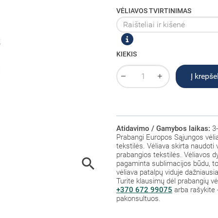
VĖLIAVOS TVIRTINIMAS
KIEKIS
Į krepšel
Atidavimo / Gamybos laikas:
3-
Prabangi Europos Sąjungos vėli
tekstilės. Vėliava skirta naudoti
prabangios tekstilės. Vėliavos dy

pagaminta sublimacijos būdu, todė
vėliava patalpų viduje dažniaus
Turite klausimų dėl prabangių v
+370 672 99075
arba rašykite 
pakonsultuos.