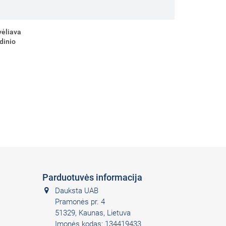
vėliava
dinio
M
Parduotuvės informacija
Dauksta UAB
Pramonės pr. 4
51329, Kaunas, Lietuva
Įmonės kodas: 134419433