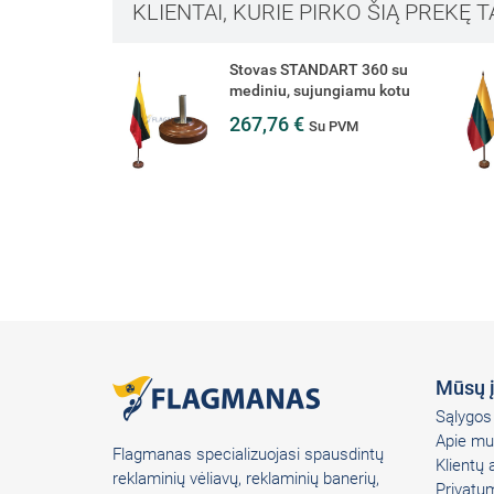
KLIENTAI, KURIE PIRKO ŠIĄ PREKĘ T
Stovas STANDART 360 su
mediniu, sujungiamu kotu
267,76 €
Su PVM
Mūsų 
Sąlygos 
Apie mu
Flagmanas specializuojasi spausdintų
Klientų
reklaminių vėliavų, reklaminių banerių,
Privatum