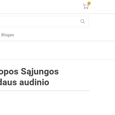
0
Krepšelis
Blogas
ropos Sąjungos
daus audinio