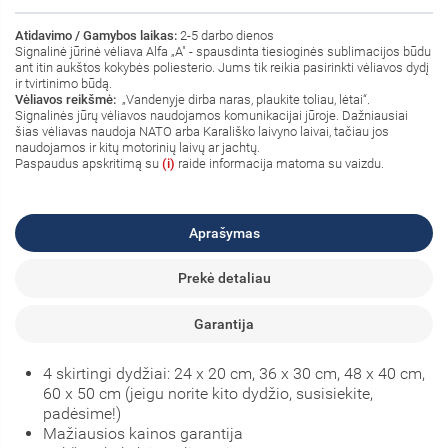
Atidavimo / Gamybos laikas:
2-5 darbo dienos
Signalinė jūrinė vėliava Alfa
„A" - spausdinta tiesioginės sublimacijos būdu
ant itin aukštos kokybės poliesterio. Jums tik reikia pasirinkti vėliavos dydį
ir tvirtinimo būdą.
Vėliavos reikšmė:
„Vandenyje dirba naras, plaukite toliau, lėtai“.
Signalinės jūrų vėliavos naudojamos komunikacijai jūroje. Dažniausiai
šias vėliavas naudoja NATO arba Karališko laivyno laivai, tačiau jos
naudojamos ir kitų motorinių laivų ar jachtų.
Paspaudus apskritimą su
(i)
raide informacija matoma su vaizdu.
Aprašymas
Prekė detaliau
Garantija
4 skirtingi dydžiai: 24 x 20 cm, 36 x 30 cm, 48 x 40 cm,
60 x 50 cm (jeigu norite kito dydžio, susisiekite,
padėsime!)
Mažiausios kainos garantija