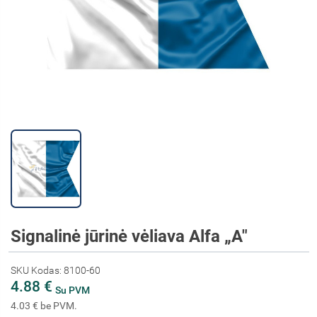
Signalinė jūrinė vėliava Alfa „A"
SKU Kodas: 8100-60
4.88 €
Su PVM
4.03 € be PVM.