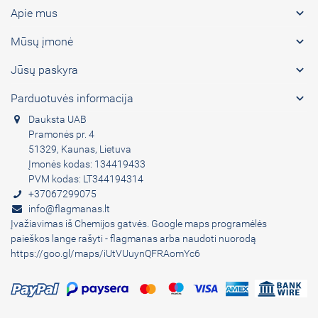

Apie mus

Mūsų įmonė

Jūsų paskyra

Parduotuvės informacija
Dauksta UAB
Pramonės pr. 4
51329, Kaunas, Lietuva
Įmonės kodas: 134419433
PVM kodas: LT344194314
+37067299075
info@flagmanas.lt
Įvažiavimas iš Chemijos gatvės. Google maps programėlės
paieškos lange rašyti - flagmanas arba naudoti nuorodą
https://goo.gl/maps/iUtVUuynQFRAomYc6