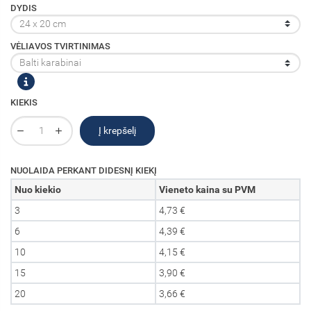
DYDIS
VĖLIAVOS TVIRTINIMAS
KIEKIS
Į krepšelį
NUOLAIDA PERKANT DIDESNĮ KIEKĮ
Nuo kiekio
Vieneto kaina su PVM
3
4,73 €
6
4,39 €
10
4,15 €
15
3,90 €
20
3,66 €