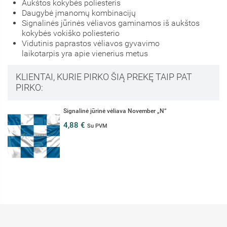
Aukštos kokybės poliesteris
Daugybė įmanomų kombinacijų
Signalinės jūrinės vėliavos gaminamos iš aukštos
kokybės vokiško poliesterio
Vidutinis paprastos vėliavos gyvavimo
laikotarpis yra apie vienerius metus
KLIENTAI, KURIE PIRKO ŠIĄ PREKĘ TAIP PAT
PIRKO:
Signalinė jūrinė vėliava November „N“
4,88 €
Su PVM