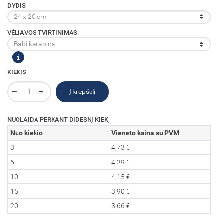
DYDIS
VĖLIAVOS TVIRTINIMAS
KIEKIS
Į krepšelį
NUOLAIDA PERKANT DIDESNĮ KIEKĮ
Nuo kiekio
Vieneto kaina su PVM
3
4,73 €
6
4,39 €
10
4,15 €
15
3,90 €
20
3,66 €