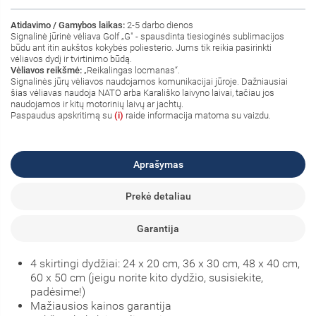
Atidavimo / Gamybos laikas:
2-5 darbo dienos
Signalinė jūrinė vėliava Golf „G" - spausdinta tiesioginės sublimacijos
būdu ant itin aukštos kokybės poliesterio. Jums tik reikia pasirinkti
vėliavos dydį ir tvirtinimo būdą.
Vėliavos reikšmė:
„Reikalingas locmanas
“
.
Signalinės jūrų vėliavos naudojamos komunikacijai jūroje. Dažniausiai
šias vėliavas naudoja NATO arba Karališko laivyno laivai, tačiau jos
naudojamos ir kitų motorinių laivų ar jachtų.
Paspaudus apskritimą su
(i)
raide informacija matoma su vaizdu.
Aprašymas
Prekė detaliau
Garantija
4 skirtingi dydžiai: 24 x 20 cm, 36 x 30 cm, 48 x 40 cm,
60 x 50 cm (jeigu norite kito dydžio, susisiekite,
padėsime!)
Mažiausios kainos garantija