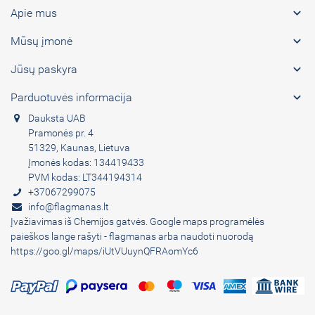

Apie mus

Mūsų įmonė

Jūsų paskyra

Parduotuvės informacija
Dauksta UAB
Pramonės pr. 4
51329, Kaunas, Lietuva
Įmonės kodas: 134419433
PVM kodas: LT344194314
+37067299075
info@flagmanas.lt
Įvažiavimas iš Chemijos gatvės. Google maps programėlės
paieškos lange rašyti - flagmanas arba naudoti nuorodą
https://goo.gl/maps/iUtVUuynQFRAomYc6