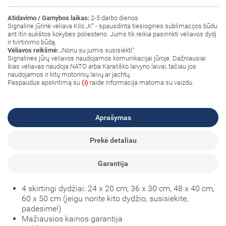
Atidavimo / Gamybos laikas:
2-5 darbo dienos
Signalinė jūrinė vėliava Kilo „K“ - spausdinta tiesioginės sublimacijos būdu
ant itin aukštos kokybės poliesterio. Jums tik reikia pasirinkti vėliavos dydį
ir tvirtinimo būdą.
Vėliavos reikšmė:
„
Noriu su jumis susisiekti
“
.
Signalinės jūrų vėliavos naudojamos komunikacijai jūroje. Dažniausiai
šias vėliavas naudoja NATO arba Karališko laivyno laivai, tačiau jos
naudojamos ir kitų motorinių laivų ar jachtų.
Paspaudus apskritimą su
(i)
raide informacija matoma su vaizdu.
Aprašymas
Prekė detaliau
Garantija
4 skirtingi dydžiai: 24 x 20 cm, 36 x 30 cm, 48 x 40 cm,
60 x 50 cm (jeigu norite kito dydžio, susisiekite,
padėsime!)
Mažiausios kainos garantija