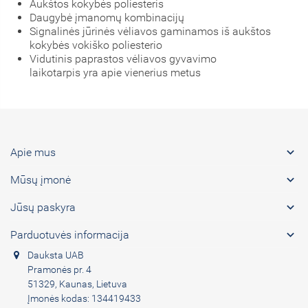
Aukštos kokybės poliesteris
Daugybė įmanomų kombinacijų
Signalinės jūrinės vėliavos gaminamos iš aukštos
kokybės vokiško poliesterio
Vidutinis paprastos vėliavos gyvavimo
laikotarpis yra apie vienerius metus

Apie mus

Mūsų įmonė

Jūsų paskyra

Parduotuvės informacija
Dauksta UAB
Pramonės pr. 4
51329, Kaunas, Lietuva
Įmonės kodas: 134419433