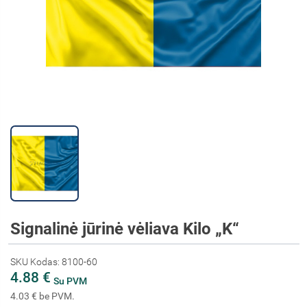
Signalinė jūrinė vėliava Kilo „K“
SKU Kodas: 8100-60
4.88 €
Su PVM
4.03 € be PVM.