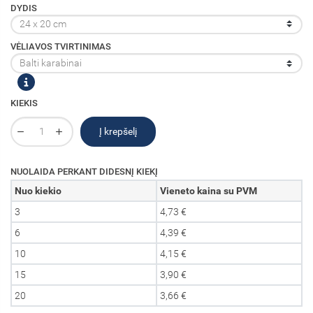
DYDIS
VĖLIAVOS TVIRTINIMAS
KIEKIS
Į krepšelį
NUOLAIDA PERKANT DIDESNĮ KIEKĮ
Nuo kiekio
Vieneto kaina su PVM
3
4,73 €
6
4,39 €
10
4,15 €
15
3,90 €
20
3,66 €