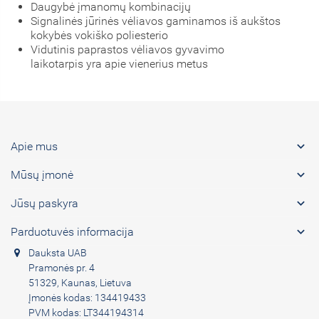
Daugybė įmanomų kombinacijų
Signalinės jūrinės vėliavos gaminamos iš aukštos
kokybės vokiško poliesterio
Vidutinis paprastos vėliavos gyvavimo
laikotarpis yra apie vienerius metus

Apie mus

Mūsų įmonė

Jūsų paskyra

Parduotuvės informacija
Dauksta UAB
Pramonės pr. 4
51329, Kaunas, Lietuva
Įmonės kodas: 134419433
PVM kodas: LT344194314