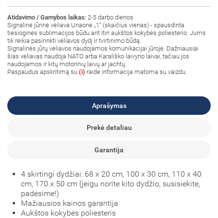
Atidavimo / Gamybos laikas:
2-5 darbo dienos
Signalinė jūrinė vėliava Unaone „1“ (skaičius vienas) - spausdinta
tiesioginės sublimacijos būdu ant itin aukštos kokybės poliesterio. Jums
tik reikia pasirinkti vėliavos dydį ir tvirtinimo būdą.
Signalinės jūrų vėliavos naudojamos komunikacijai jūroje. Dažniausiai
šias vėliavas naudoja NATO arba Karališko laivyno laivai, tačiau jos
naudojamos ir kitų motorinių laivų ar jachtų.
Paspaudus apskritimą su
(i)
raide informacija matoma su vaizdu.
Aprašymas
Prekė detaliau
Garantija
4 skirtingi dydžiai: 68 x 20 cm, 100 x 30 cm, 110 x 40
cm, 170 x 50 cm (jeigu norite kito dydžio, susisiekite,
padėsime!)
Mažiausios kainos garantija
Aukštos kokybės poliesteris