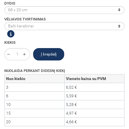
DYDIS
VĖLIAVOS TVIRTINIMAS
KIEKIS
Į krepšelį
NUOLAIDA PERKANT DIDESNĮ KIEKĮ
Nuo kiekio
Vieneto kaina su PVM
3
6,02 €
6
5,59 €
10
5,28 €
15
4,97 €
20
4,66 €