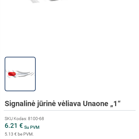
Signalinė jūrinė vėliava Unaone „1“
SKU Kodas: 8100-68
6.21 €
Su PVM
5.13 € be PVM.