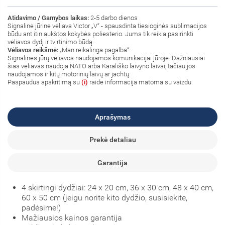
Atidavimo / Gamybos laikas:
2-5 darbo dienos
Signalinė jūrinė vėliava
Victor
„V“ - spausdinta tiesioginės sublimacijos
būdu ant itin aukštos kokybės poliesterio. Jums tik reikia pasirinkti
vėliavos dydį ir tvirtinimo būdą.
Vėliavos reikšmė:
„Man reikalinga pagalba“
.
Signalinės jūrų vėliavos naudojamos komunikacijai jūroje. Dažniausiai
šias vėliavas naudoja NATO arba Karališko laivyno laivai, tačiau jos
naudojamos ir kitų motorinių laivų ar jachtų.
Paspaudus apskritimą su
(i)
raide informacija matoma su vaizdu.
Aprašymas
Prekė detaliau
Garantija
4 skirtingi dydžiai: 24 x 20 cm, 36 x 30 cm, 48 x 40 cm,
60 x 50 cm (jeigu norite kito dydžio, susisiekite,
padėsime!)
Mažiausios kainos garantija