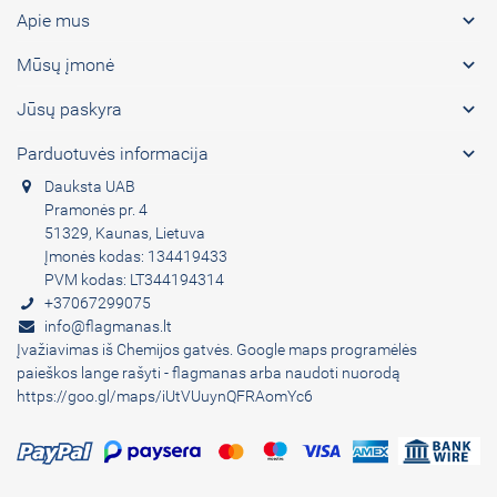

Apie mus

Mūsų įmonė

Jūsų paskyra

Parduotuvės informacija
Dauksta UAB
Pramonės pr. 4
51329, Kaunas, Lietuva
Įmonės kodas: 134419433
PVM kodas: LT344194314
+37067299075
info@flagmanas.lt
Įvažiavimas iš Chemijos gatvės. Google maps programėlės
paieškos lange rašyti - flagmanas arba naudoti nuorodą
https://goo.gl/maps/iUtVUuynQFRAomYc6