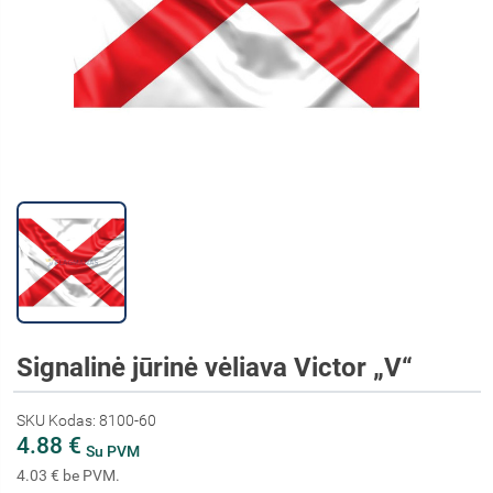
Signalinė jūrinė vėliava Victor „V“
SKU Kodas: 8100-60
4.88 €
Su PVM
4.03 € be PVM.