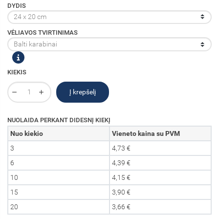
DYDIS
VĖLIAVOS TVIRTINIMAS
KIEKIS
Į krepšelį
NUOLAIDA PERKANT DIDESNĮ KIEKĮ
Nuo kiekio
Vieneto kaina su PVM
3
4,73 €
6
4,39 €
10
4,15 €
15
3,90 €
20
3,66 €