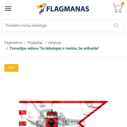
0
Pagrindinis
Produktai
Vėliavos
Žemaitijos vėliava "Su laikytojais ir meška, be antkaklio"
-20%