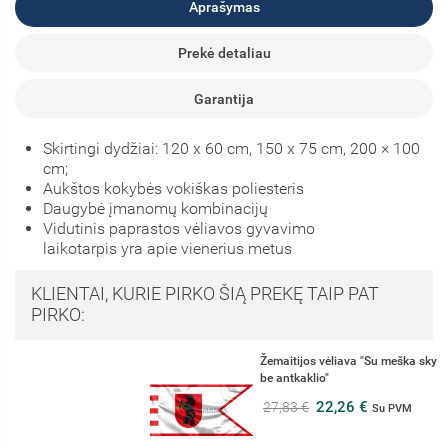
Aprašymas
Prekė detaliau
Garantija
Skirtingi dydžiai: 120 x 60 cm, 150 x 75 cm, 200 × 100
cm;
Aukštos kokybės vokiškas poliesteris
Daugybė įmanomų kombinacijų
Vidutinis paprastos vėliavos gyvavimo
laikotarpis yra apie vienerius metus
KLIENTAI, KURIE PIRKO ŠIĄ PREKĘ TAIP PAT
PIRKO:
Žemaitijos vėliava "Su meška skyde ir raudonu apvadu,
be antkaklio"
22,26 €
27,83 €
Su PVM