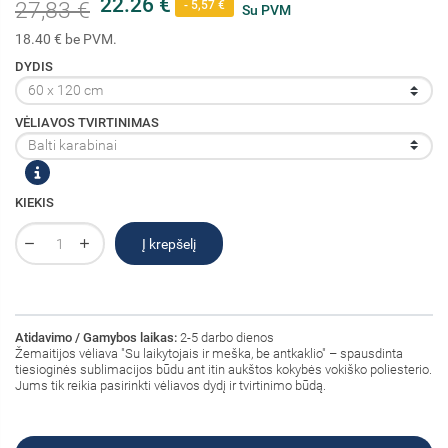
22.26 €
27,83 €
- 5,57 €
Su PVM
18.40 € be PVM.
DYDIS
VĖLIAVOS TVIRTINIMAS
KIEKIS
Į krepšelį
Atidavimo / Gamybos laikas:
2-5 darbo dienos
Žemaitijos vėliava "Su laikytojais ir meška, be antkaklio" – spausdinta
tiesioginės sublimacijos būdu ant itin aukštos kokybės vokiško poliesterio.
Jums tik reikia pasirinkti vėliavos dydį ir tvirtinimo būdą.