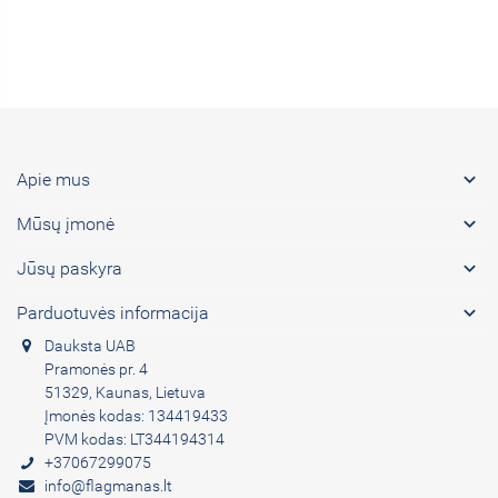

Apie mus

Mūsų įmonė

Jūsų paskyra

Parduotuvės informacija
Dauksta UAB
Pramonės pr. 4
51329, Kaunas, Lietuva
Įmonės kodas: 134419433
PVM kodas: LT344194314
+37067299075
info@flagmanas.lt