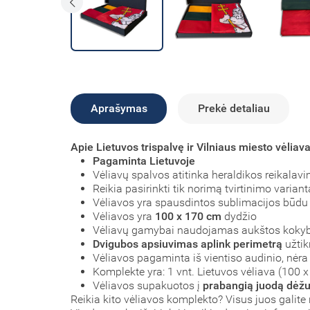
Aprašymas
Prekė detaliau
Apie Lietuvos trispalvę ir Vilniaus miesto vėliav
Pagaminta Lietuvoje
Vėliavų spalvos atitinka heraldikos reikalav
Reikia pasirinkti tik norimą tvirtinimo variant
Vėliavos yra spausdintos sublimacijos būdu
Vėliavos yra
100 x 170 cm
dydžio
Vėliavų gamybai naudojamas aukštos koky
Dvigubos apsiuvimas aplink perimetrą
užtik
Vėliavos pagaminta iš vientiso audinio, nėra 
Komplekte yra: 1 vnt. Lietuvos vėliava (100 
Vėliavos supakuotos į
prabangią juodą dėžu
Reikia kito vėliavos komplekto? Visus juos galite 