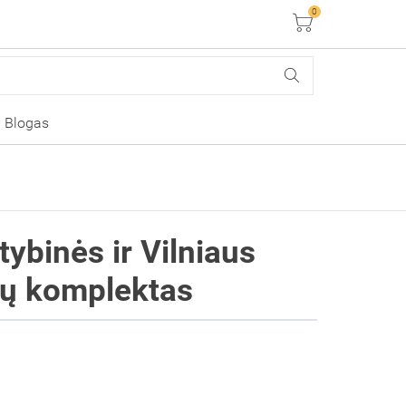
0
Krepšelis
Blogas
tybinės ir Vilniaus
vų komplektas