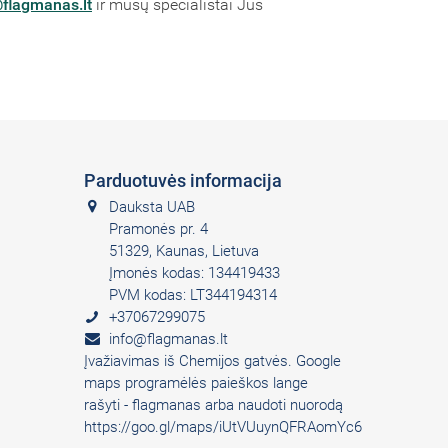
flagmanas.lt
ir mūsų specialistai Jus
Parduotuvės informacija
Dauksta UAB
Pramonės pr. 4
51329, Kaunas, Lietuva
Įmonės kodas: 134419433
PVM kodas: LT344194314
+37067299075
info@flagmanas.lt
Įvažiavimas iš Chemijos gatvės. Google
maps programėlės paieškos lange
rašyti - flagmanas arba naudoti nuorodą
https://goo.gl/maps/iUtVUuynQFRAomYc6