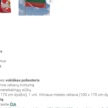
as
imus
ą
bės
vokiškas poliesteris
rina vėliavų tvirtumą
nereikalingų siūlių
x 170 cm dydžio), 1 vnt. Vilniaus miesto vėliava (100 x 170 cm d
tę
rasite
ČIA
.