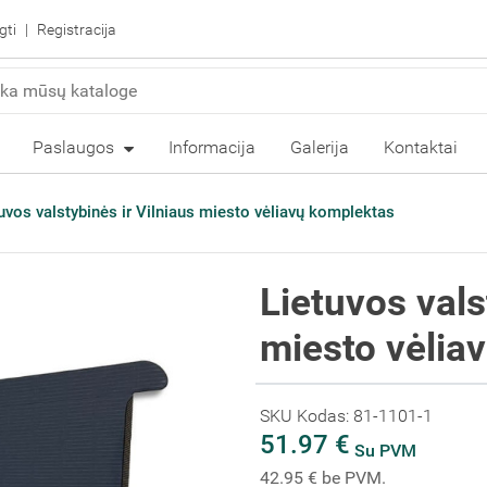
gti
Registracija
Paslaugos
Informacija
Galerija
Kontaktai
uvos valstybinės ir Vilniaus miesto vėliavų komplektas
Lietuvos vals
miesto vėlia
SKU Kodas: 81-1101-1
51.97 €
Su PVM
42.95 € be PVM.