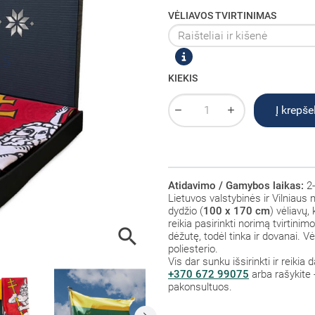
VĖLIAVOS TVIRTINIMAS
KIEKIS
Į krepšel
Atidavimo / Gamybos laikas:
2-
Lietuvos valstybinės ir Vilniaus
dydžio (
100 x 170 cm
) vėliavų
reikia pasirinkti norimą tvirtini

dėžutę, todėl tinka ir dovanai. 
poliesterio.
Vis dar sunku išsirinkti ir reiki
+370 672 99075
arba rašykite 
pakonsultuos.