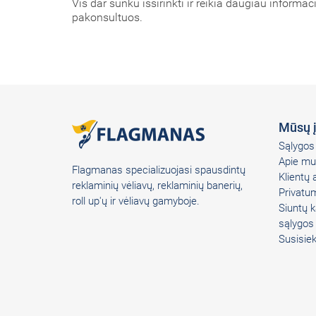
Vis dar sunku išsirinkti ir reikia daugiau informa
pakonsultuos.
Mūsų 
Sąlygos 
Apie mu
Flagmanas specializuojasi spausdintų
Klientų
reklaminių vėliavų, reklaminių banerių,
Privatum
roll up'ų ir vėliavų gamyboje.
Siuntų k
sąlygos
Susisie