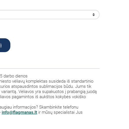
į
5 darbo dienos
 miesto vėliavų komplektas susideda iš standartinio
, kurios atspausdintos sublimacijos būdu. Jums tik
mo variantą. Vėliavos yra supakuotos į prabangią juodą
Vėliavos pagamintos iš aukštos kokybės vokiško
a daugiau informacijos? Skambinkite telefonu
-
info@flagmanas.lt
ir mūsų specialistai Jus