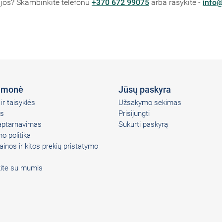
cijos? Skambinkite telefonu
+370 672 99075
arba rašykite -
info@
įmonė
Jūsų paskyra
ir taisyklės
Užsakymo sekimas
s
Prisijungti
 aptarnavimas
Sukurti paskyrą
o politika
ainos ir kitos prekių pristatymo
kite su mumis