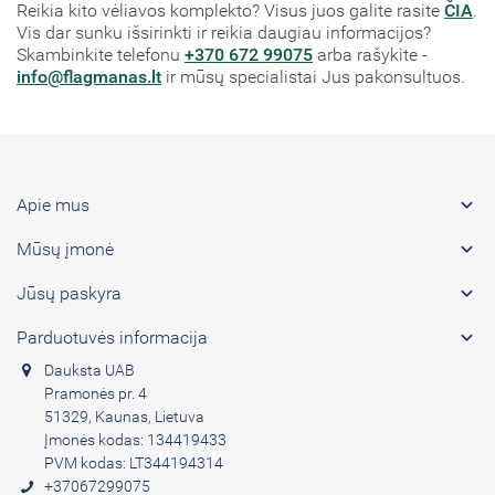
Reikia kito vėliavos komplekto? Visus juos galite rasite
ČIA
.
Vis dar sunku išsirinkti ir reikia daugiau informacijos?
Skambinkite telefonu
+370 672 99075
arba rašykite -
info@flagmanas.lt
ir mūsų specialistai Jus pakonsultuos.

Apie mus

Mūsų įmonė

Jūsų paskyra

Parduotuvės informacija
Dauksta UAB
Pramonės pr. 4
51329, Kaunas, Lietuva
Įmonės kodas: 134419433
PVM kodas: LT344194314
+37067299075