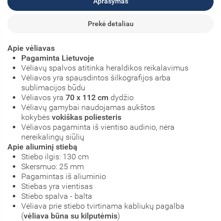
Aprašymas
Prekė detaliau
Apie vėliavas
Pagaminta Lietuvoje
Vėliavų spalvos atitinka heraldikos reikalavimus
Vėliavos yra spausdintos šilkografijos arba
sublimacijos būdu
Vėliavos yra
70 x 112 cm
dydžio
Vėliavų gamybai naudojamas aukštos
kokybės
vokiškas poliesteris
Vėliavos pagaminta iš vientiso audinio, nėra
nereikalingų siūlių
Apie aliuminį stiebą
Stiebo ilgis: 130 cm
Skersmuo: 25 mm
Pagamintas iš aliuminio
Stiebas yra vientisas
Stiebo spalva - balta
Vėliava prie stiebo tvirtinama kabliukų pagalba
(
vėliava būna su kilputėmis
)