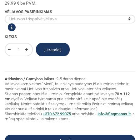
29.99 € be PVM.
VĖLIAVOS PASIRINKIMAS
KIEKIS
Į krepšelį
Atidavimo / Gamybos laikas:
2-5 darbo dienos
Vėliavos komplektas "Medi", tai rinkinys sudarytas iš aliuminio stiebo ir
pasirinktinai Lietuvos trispalvės arba Lietuvos istorinės vėliavos.
Stiebas pagamintas iš aliuminio. Komplekte esanti vėliava yra
70 x 112
cm
dydžio. Vėliava tvirtinama prie stiebo viršuje ir apačioje esančių
kabliukų. Norint pateikti užsakymą Jums tik reikia išsirinkti norimą vėliavą.
Vis dar sunku išsirinkti ir reikia daugiau informacijos?
Skambinkite telefonu
+370 672 99075
arba rašykite -
info@flagmanas.lt
ir
mūsų specialistai Jus pakonsultuos.