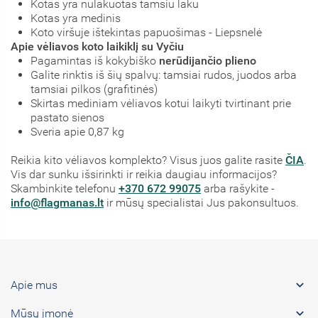
Kotas yra nulakuotas tamsiu laku
Kotas yra medinis
Koto viršuje ištekintas papuošimas - Liepsnelė
Apie vėliavos koto laikiklį su Vyčiu
Pagamintas iš kokybiško
nerūdijančio plieno
Galite rinktis iš šių spalvų: tamsiai rudos, juodos arba
tamsiai pilkos (grafitinės)
Skirtas mediniam vėliavos kotui laikyti tvirtinant prie
pastato sienos
Sveria apie 0,87 kg
Reikia kito vėliavos komplekto? Visus juos galite rasite
ČIA
.
Vis dar sunku išsirinkti ir reikia daugiau informacijos?
Skambinkite telefonu
+370 672 99075
arba rašykite -
info@flagmanas.lt
ir mūsų specialistai Jus pakonsultuos.

Apie mus

Mūsų įmonė