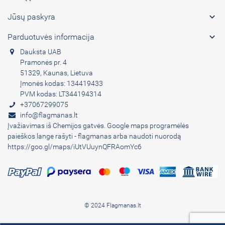

Jūsų paskyra

Parduotuvės informacija
Dauksta UAB
Pramonės pr. 4
51329, Kaunas, Lietuva
Įmonės kodas: 134419433
PVM kodas: LT344194314
+37067299075
info@flagmanas.lt
Įvažiavimas iš Chemijos gatvės. Google maps programėlės
paieškos lange rašyti - flagmanas arba naudoti nuorodą
https://goo.gl/maps/iUtVUuynQFRAomYc6
© 2024 Flagmanas.lt