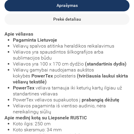
Aprašymas
Prekė detaliau
Apie vėliavas
Pagaminta Lietuvoje
Vėliavų spalvos atitinka heraldikos reikalavimus
Vėliavos yra spausdintos šilkografijos arba
sublimacijos būdu
Vėliavos yra 100 x 170 cm dydžio
(standartinis dydis)
Vėliavų gamybai naudojamas aukštos
kokybės
PowerTex
poliesteris
(tvirčiausia laukui skirta
vėliavų tekstilė)
PowerTex
vėliava tarnauja iki keturių kartų ilgiau už
standartines vėliavas
PowerTex vėliavos supakuotos į
prabangią dėžutę
Vėliavos pagaminta iš vientiso audinio, nėra
nereikalingų siūlių
Apie medinį kotą su Liepsnele RUSTIC
Koto ilgis: 250 cm
Koto skersmuo: 34 mm