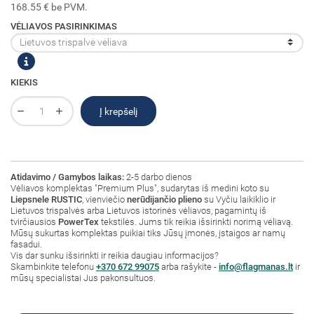
168.55 € be PVM.
VĖLIAVOS PASIRINKIMAS
KIEKIS
Į krepšelį
Atidavimo / Gamybos laikas:
2-5 darbo dienos
Vėliavos komplektas "Premium Plus", sudarytas iš medini koto su
Liepsnele RUSTIC
, vienviečio
nerūdijančio plieno
su Vyčiu laikiklio ir
Lietuvos trispalvės arba Lietuvos istorinės vėliavos, pagamintų iš
tvirčiausios
PowerTex
tekstilės. Jums tik reikia išsirinkti norimą vėliavą.
Mūsų sukurtas komplektas puikiai tiks Jūsų įmonės, įstaigos ar namų
fasadui.
Vis dar sunku išsirinkti ir reikia daugiau informacijos?
Skambinkite telefonu
+370 672 99075
arba rašykite -
info@flagmanas.lt
ir
mūsų specialistai Jus pakonsultuos.