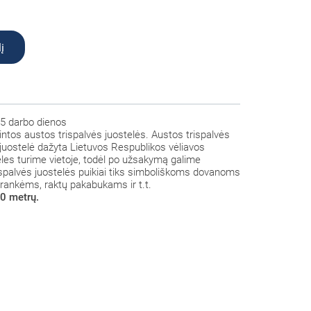
į
5 darbo dienos
mintos austos trispalvės juostelės. Austos trispalvės
 juostelė dažyta Lietuvos Respublikos vėliavos
eles turime vietoje, todėl po užsakymą galime
rispalvės juostelės puikiai tiks simboliškoms dovanoms
yrankėms, raktų pakabukams ir t.t.
0 metrų.