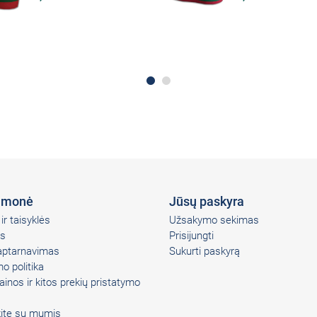
įmonė
Jūsų paskyra
ir taisyklės
Užsakymo sekimas
s
Prisijungti
 aptarnavimas
Sukurti paskyrą
o politika
ainos ir kitos prekių pristatymo
kite su mumis