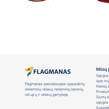
Mūsų 
Sąlygos 
Apie mu
Flagmanas specializuojasi spausdintų
Klientų
reklaminių vėliavų, reklaminių banerių,
Privatum
roll up'ų ir vėliavų gamyboje.
Siuntų k
sąlygos
Susisie