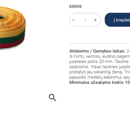
KIEKIS
Į krepšel
Atidavimo / Gamybos laikas:
2-
Iš tvirto, vientiso, audinio paga
juostelės plotis 20 mm. Tautinė
spalvomis. Visas tautines juost
pristatyti jau sekančią dieną. T
papuošti, medalių kabinimui, ap
Minimalus užsakymo kiekis 10
