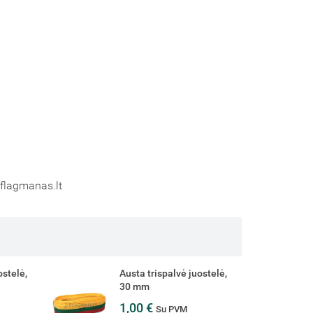
@flagmanas.lt
ostelė,
Austa trispalvė juostelė,
10 mm
0,60 €
Su PVM