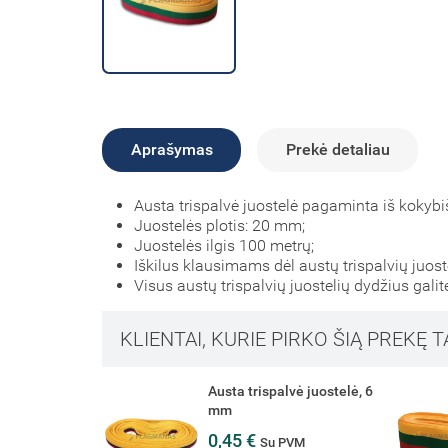
Aprašymas
Prekė detaliau
Austa trispalvė juostelė pagaminta iš kokybi
Juostelės plotis: 20 mm;
Juostelės ilgis 100 metrų;
Iškilus klausimams dėl austų trispalvių juos
Visus austų trispalvių juostelių dydžius galit
KLIENTAI, KURIE PIRKO ŠIĄ PREKĘ T
lvė juostelė, 6
Austa trispalvė juostelė,
50 mm
1,20 €
PVM
Su PVM