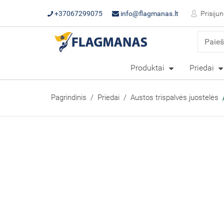
+37067299075
info@flagmanas.lt
Prisijun
Produktai
Priedai
Pagrindinis
Priedai
Austos trispalvės juostelės