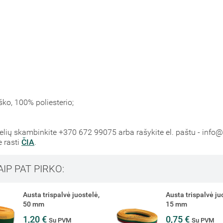
ško, 100% poliesterio;
telių skambinkite +370 672 99075 arba rašykite el. paštu - info
e rasti
ČIA
.
AIP PAT PIRKO:
Austa trispalvė juostelė,
Austa trispalvė ju
15 mm
30 mm
0,75 €
1,00 €
Su PVM
Su PVM