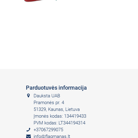
Parduotuvės informacija
Dauksta UAB
Pramonės pr. 4
51329, Kaunas, Lietuva
Įmonės kodas: 134419433
PVM kodas: LT344194314
+37067299075
info@flagmanas.lt