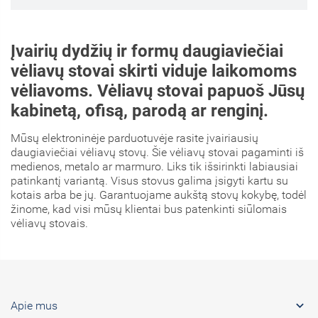
Įvairių dydžių ir formų daugiaviečiai
vėliavų stovai skirti viduje laikomoms
vėliavoms. Vėliavų stovai papuoš Jūsų
kabinetą, ofisą, parodą ar renginį.
Mūsų elektroninėje parduotuvėje rasite įvairiausių
daugiaviečiai vėliavų stovų. Šie vėliavų stovai pagaminti iš
medienos, metalo ar marmuro. Liks tik išsirinkti labiausiai
patinkantį variantą. Visus stovus galima įsigyti kartu su
kotais arba be jų. Garantuojame aukštą stovų kokybę, todėl
žinome, kad visi mūsų klientai bus patenkinti siūlomais
vėliavų stovais.

Apie mus