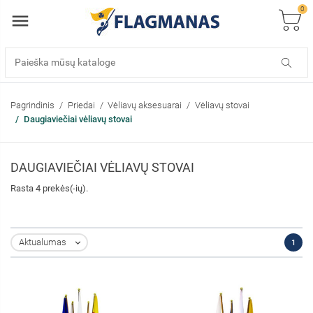
0
Pagrindinis
Priedai
Vėliavų aksesuarai
Vėliavų stovai
Daugiaviečiai vėliavų stovai
DAUGIAVIEČIAI VĖLIAVŲ STOVAI
Rasta 4 prekės(-ių).
Aktualumas
1
