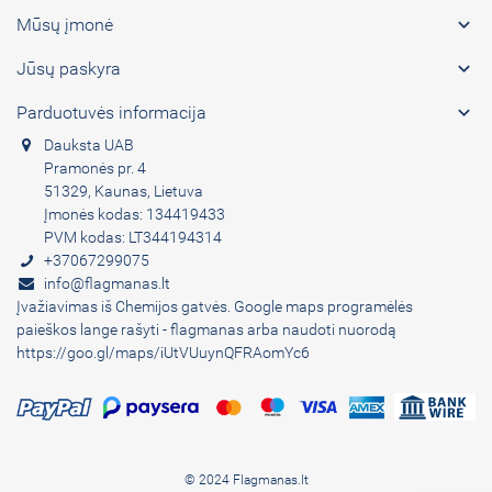

Mūsų įmonė

Jūsų paskyra

Parduotuvės informacija
Dauksta UAB
Pramonės pr. 4
51329, Kaunas, Lietuva
Įmonės kodas: 134419433
PVM kodas: LT344194314
+37067299075
info@flagmanas.lt
Įvažiavimas iš Chemijos gatvės. Google maps programėlės
paieškos lange rašyti - flagmanas arba naudoti nuorodą
https://goo.gl/maps/iUtVUuynQFRAomYc6
© 2024 Flagmanas.lt