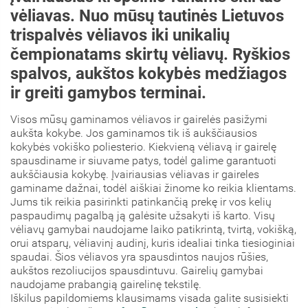
vėliavas. Nuo mūsų tautinės Lietuvos
trispalvės vėliavos iki unikalių
čempionatams skirtų vėliavų. Ryškios
spalvos, aukštos kokybės medžiagos
ir greiti gamybos terminai.
Visos mūsų gaminamos vėliavos ir gairelės pasižymi
aukšta kokybe. Jos gaminamos tik iš aukščiausios
kokybės vokiško poliesterio. Kiekvieną vėliavą ir gairelę
spausdiname ir siuvame patys, todėl galime garantuoti
aukščiausia kokybę. Įvairiausias vėliavas ir gaireles
gaminame dažnai, todėl aiškiai žinome ko reikia klientams.
Jums tik reikia pasirinkti patinkančią prekę ir vos kelių
paspaudimų pagalbą ją galėsite užsakyti iš karto. Visų
vėliavų gamybai naudojame laiko patikrintą, tvirtą, vokišką,
orui atsparų, vėliavinį audinį, kuris idealiai tinka tiesioginiai
spaudai. Šios vėliavos yra spausdintos naujos rūšies,
aukštos rezoliucijos spausdintuvu. Gairelių gamybai
naudojame prabangią gairelinę tekstilę.
Iškilus papildomiems klausimams visada galite susisiekti