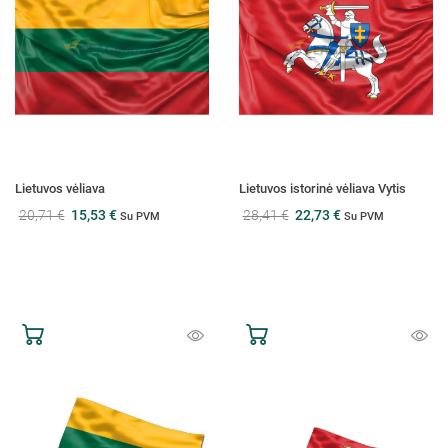
Lietuvos vėliava
Lietuvos istorinė vėliava Vytis
20,71 €
15,53 €
28,41 €
22,73 €
Su PVM
Su PVM