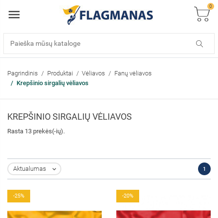
0
Pagrindinis
Produktai
Vėliavos
Fanų vėliavos
Krepšinio sirgalių vėliavos
KREPŠINIO SIRGALIŲ VĖLIAVOS
Rasta 13 prekės(-ių).
Aktualumas
1

-25%
-20%