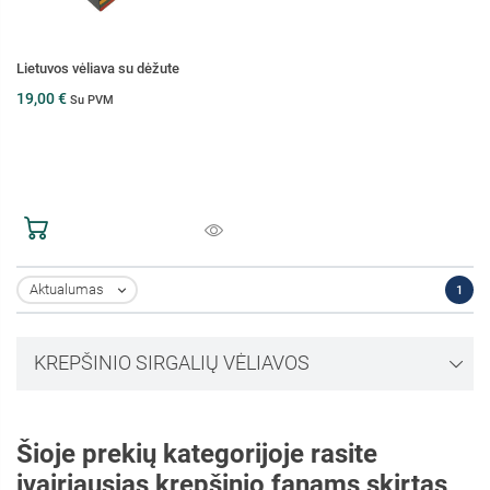
Lietuvos vėliava su dėžute
19,00 €
Su PVM
Aktualumas
1

KREPŠINIO SIRGALIŲ VĖLIAVOS
Šioje prekių kategorijoje rasite
įvairiausias krepšinio fanams skirtas