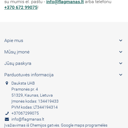
su mumis el. paštu -
info@flagmanas.lt
arba telefonu
+370 672 99075
!

Apie mus

Mūsų įmonė

Jūsų paskyra

Parduotuvės informacija
Dauksta UAB
Pramonės pr. 4
51329, Kaunas, Lietuva
Įmonės kodas: 134419433
PVM kodas: LT344194314
+37067299075
info@flagmanas.lt
Įvažiavimas iš Chemijos gatvės. Google maps programėlės