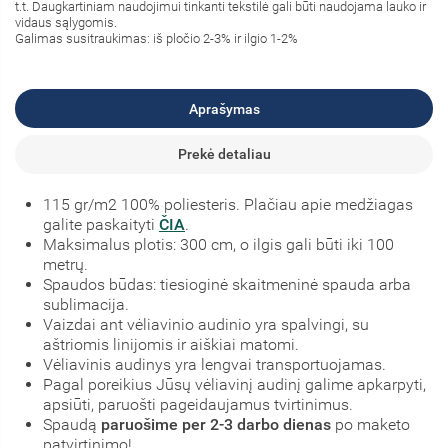
t.t. Daugkartiniam naudojimui tinkanti tekstilė gali būti naudojama lauko ir
vidaus sąlygomis.
Galimas susitraukimas: iš pločio 2-3% ir ilgio 1-2%
Aprašymas
Prekė detaliau
115 gr/m2 100% poliesteris. Plačiau apie medžiagas
galite paskaityti
ČIA
.
Maksimalus plotis: 300 cm, o ilgis gali būti iki 100
metrų.
Spaudos būdas: tiesioginė skaitmeninė spauda arba
sublimacija.
Vaizdai ant vėliavinio audinio yra spalvingi, su
aštriomis linijomis ir aiškiai matomi.
Vėliavinis audinys yra lengvai transportuojamas.
Pagal poreikius Jūsų vėliavinį audinį galime apkarpyti,
apsiūti, paruošti pageidaujamus tvirtinimus.
Spaudą
paruošime per 2-3 darbo dienas
po maketo
patvirtinimo!