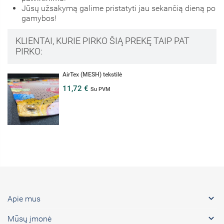
Jūsų užsakymą galime pristatyti jau sekančią dieną po
gamybos!
KLIENTAI, KURIE PIRKO ŠIĄ PREKĘ TAIP PAT
PIRKO:
AirTex (MESH) tekstilė
11,72 €
Su PVM

Apie mus

Mūsų įmonė