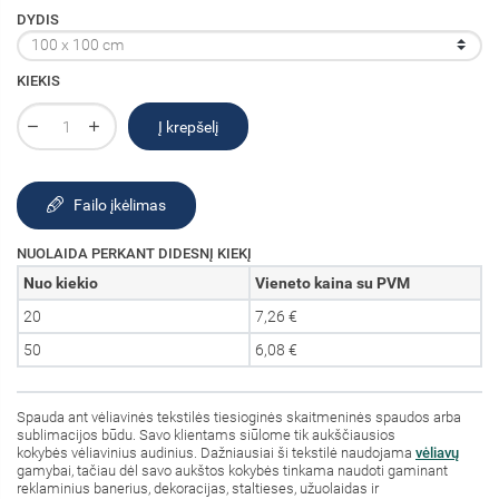
DYDIS
KIEKIS
Į krepšelį
Failo įkėlimas
NUOLAIDA PERKANT DIDESNĮ KIEKĮ
Nuo kiekio
Vieneto kaina su PVM
20
7,26 €
50
6,08 €
Spauda ant vėliavinės tekstilės tiesioginės skaitmeninės spaudos arba
sublimacijos būdu. Savo klientams siūlome tik aukščiausios
kokybės vėliavinius audinius. Dažniausiai ši tekstilė naudojama
vėliavų
gamybai, tačiau dėl savo aukštos kokybės tinkama naudoti gaminant
reklaminius banerius, dekoracijas, staltieses, užuolaidas ir