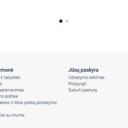
įmonė
Jūsų paskyra
ir taisyklės
Užsakymo sekimas
s
Prisijungti
 aptarnavimas
Sukurti paskyrą
o politika
ainos ir kitos prekių pristatymo
kite su mumis