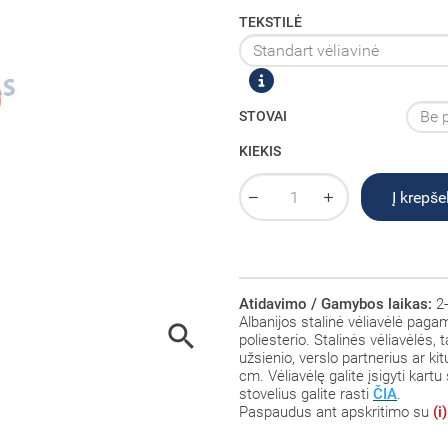
TEKSTILĖ
STOVAI
KIEKIS
Į krepšel
Atidavimo / Gamybos laikas:
2-
Albanijos
stalinė vėliavėlė paga

poliesterio
. Stalinės vėliavėlės,
užsienio, verslo partnerius ar k
cm. Vėliavėlę galite įsigyti kartu 
stovelius galite rasti
ČIA
.
Paspaudus ant
apskritimo su
(i)