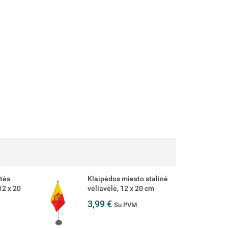
stalinė
Ukrainos stalinė vėliavėlė,
 cm
12 x 20 cm
3,99 €
Su PVM