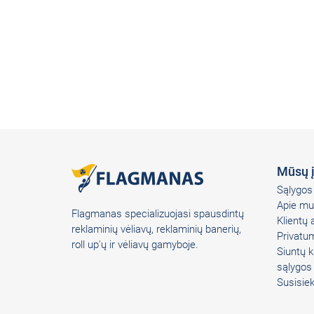
Mūsų 
Sąlygos 
Apie mu
Flagmanas specializuojasi spausdintų
Klientų
reklaminių vėliavų, reklaminių banerių,
Privatum
roll up'ų ir vėliavų gamyboje.
Siuntų k
sąlygos
Susisie