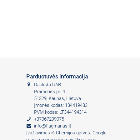
Parduotuvės informacija
Dauksta UAB
Pramonės pr. 4
51329, Kaunas, Lietuva
Įmonės kodas: 134419433
PVM kodas: LT344194314
+37067299075
info@flagmanas.lt
Įvažiavimas iš Chemijos gatvės. Google
maps programėlės paieškos lange