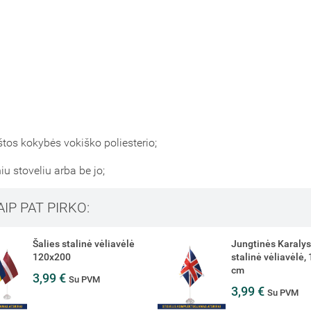
štos kokybės vokiško poliesterio;
niu stoveliu arba be jo;
AIP PAT PIRKO:
Jungtinės Karalystės
Klaipėdos miesto 
stalinė vėliavėlė, 12 x 20
vėliavėlė, 12 x 20
cm
3,99 €
Su PVM
3,99 €
Su PVM