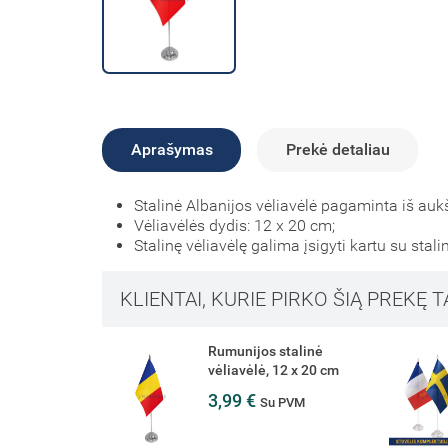
Aprašymas
Prekė detaliau
Stalinė Albanijos vėliavėlė pagaminta iš auk
Vėliavėlės dydis: 12 x 20 cm;
Stalinę vėliavėlę galima įsigyti kartu su stali
KLIENTAI, KURIE PIRKO ŠIĄ PREKĘ T
talinė
Šalies stalinė vėliavėlė
2 x 20 cm
120x200
3,99 €
PVM
Su PVM