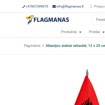
+37067299075
info@flagmanas.lt
Prisijun
Produktai
Priedai
Pagrindinis
Albanijos stalinė vėliavėlė, 12 x 20 c