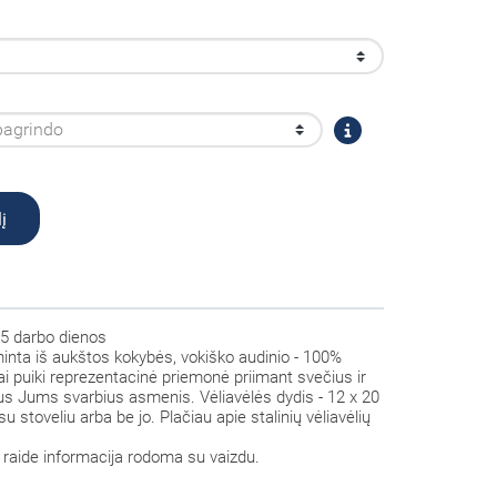
į
5 darbo dienos
minta iš aukštos kokybės, vokiško audinio - 100%
 tai puiki reprezentacinė priemonė priimant svečius ir
itus Jums svarbius asmenis. Vėliavėlės dydis - 12 x 20
su stoveliu arba be jo. Plačiau apie stalinių vėliavėlių
raide informacija rodoma su vaizdu.