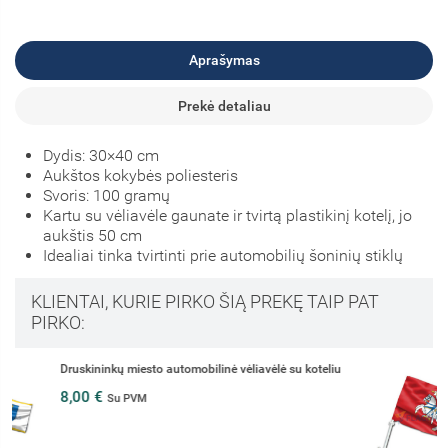
Aprašymas
Prekė detaliau
Dydis: 30×40 cm
Aukštos kokybės poliesteris
Svoris: 100 gramų
Kartu su vėliavėle gaunate ir tvirtą plastikinį kotelį, jo
aukštis 50 cm
Idealiai tinka tvirtinti prie automobilių šoninių stiklų
KLIENTAI, KURIE PIRKO ŠIĄ PREKĘ TAIP PAT
PIRKO:
Senojo Vyčio IV automobilinė vėliavėlė su koteliu
8,00 €
Su PVM