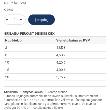
4.13 € be PVM.
KIEKIS
Į krepšelį
NUOLAIDA PERKANT DIDESNĮ KIEKĮ
Nuo kiekio
Vieneto kaina su PVM
3
4,85 €
6
4,50 €
10
4,25 €
15
4,00 €
20
3,75 €
Atidavimo / Gamybos laikas:
1-3 darbo dienos
Europos Sąjungos automobilinė vėliavėlė su koteliu skirta tvirtinti ant
automobilio stiklo. Kartu su automobiline vėliavėle Jūs taip pat gaunate ir
tvirtą plastikinį kotelį ant kurio yra užmaunama vėliavėlė. Vėliavėlės
dydis yra 30 ×40 cm. Kotelio aukštis 50 cm.