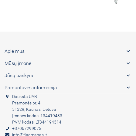

Apie mus

Mūsų įmonė

Jūsų paskyra

Parduotuvės informacija
Dauksta UAB
Pramonės pr. 4
51329, Kaunas, Lietuva
Įmonės kodas: 134419433
PVM kodas: LT344194314
+37067299075
info@flagmanas.lt