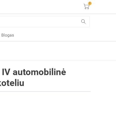
0
Krepšelis
Blogas
 IV automobilinė
koteliu