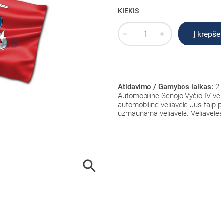
KIEKIS
Į krepšel
Atidavimo / Gamybos laikas:
2-
Automobilinė Senojo Vyčio IV vėl
automobiline vėliavėle Jūs taip pa
užmaunama vėliavėlė. Vėliavėlės
