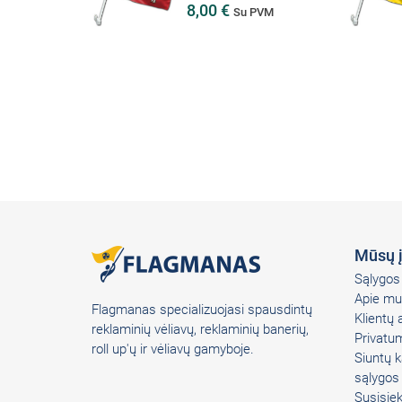
8,00 €
PVM
Su PVM
Mūsų 
Sąlygos 
Apie mu
Flagmanas specializuojasi spausdintų
Klientų
reklaminių vėliavų, reklaminių banerių,
Privatum
roll up'ų ir vėliavų gamyboje.
Siuntų k
sąlygos
Susisie