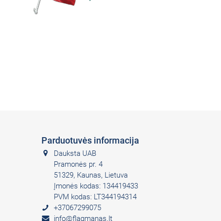
8,00 €
Su PVM
Parduotuvės informacija
Dauksta UAB
Pramonės pr. 4
51329, Kaunas, Lietuva
Įmonės kodas: 134419433
PVM kodas: LT344194314
+37067299075
info@flagmanas.lt