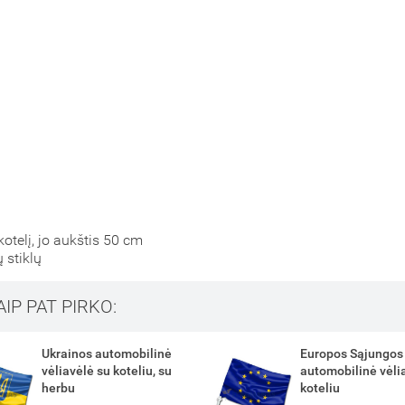
 kotelį, jo aukštis 50 cm
ų stiklų
AIP PAT PIRKO:
Europos Sąjungos
Lietuvos automobi
automobilinė vėliavėlė su
vėliavėlė su kotel
koteliu
5,00 €
Su PVM