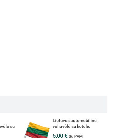
linė
Druskininkų miesto
iu
automobilinė vėliavėlė su
koteliu