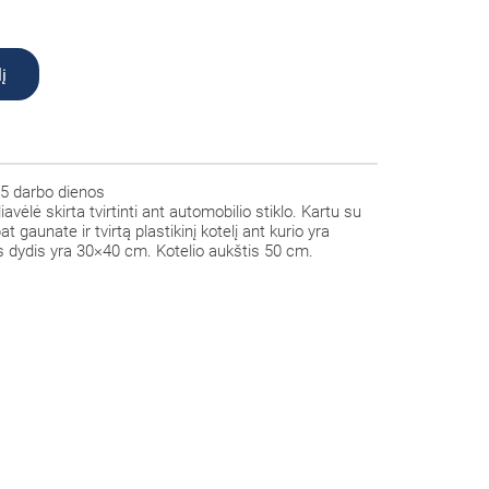
į
5 darbo dienos
iavėlė
skirta tvirtinti ant automobilio stiklo. Kartu su
t gaunate ir tvirtą plastikinį kotelį ant kurio yra
 dydis yra 30×40 cm. Kotelio aukštis 50 cm.