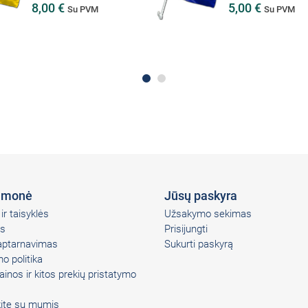
5,00 €
Su PVM
įmonė
Jūsų paskyra
ir taisyklės
Užsakymo sekimas
s
Prisijungti
 aptarnavimas
Sukurti paskyrą
o politika
ainos ir kitos prekių pristatymo
kite su mumis