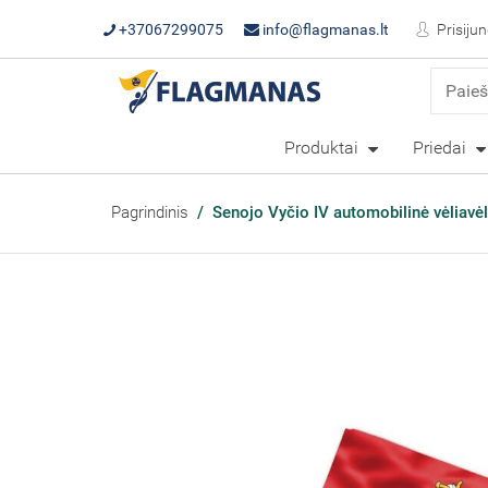
+37067299075
info@flagmanas.lt
Prisijun
Produktai
Priedai
Pagrindinis
Senojo Vyčio IV automobilinė vėliavėl