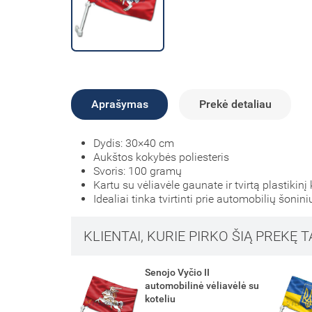
Aprašymas
Prekė detaliau
Dydis: 30×40 cm
Aukštos kokybės poliesteris
Svoris: 100 gramų
Kartu su vėliavėle gaunate ir tvirtą plastikinį
Idealiai tinka tvirtinti prie automobilių šonini
KLIENTAI, KURIE PIRKO ŠIĄ PREKĘ T
 II
Ukrainos automobilinė
 vėliavėlė su
vėliavėlė su koteliu, su
herbu