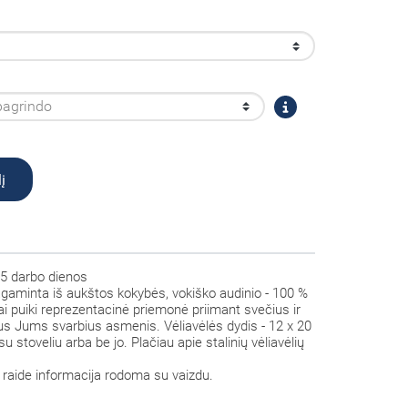
į
5 darbo dienos
agaminta iš aukštos kokybės, vokiško audinio - 100 %
 tai puiki reprezentacinė priemonė priimant svečius ir
itus Jums svarbius asmenis. Vėliavėlės dydis - 12 x 20
su stoveliu arba be jo. Plačiau apie stalinių vėliavėlių
raide informacija rodoma su vaizdu.