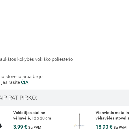
 aukštos kokybės vokiško poliesterio
niu stoveliu arba be jo
 jas rasite
ČIA
AIP PAT PIRKO:
Vokietijos stalinė
Vienvietis metalin
vėliavėlė, 12 x 20 cm
vėliavėlės stoveli
3,99 €
18,90 €
Su PVM
Su PVM