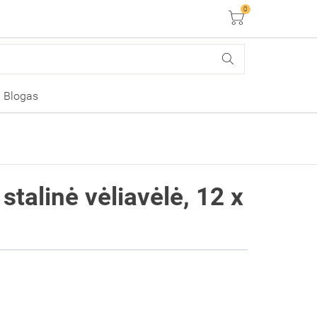
0
Krepšelis
Blogas
stalinė vėliavėlė, 12 x