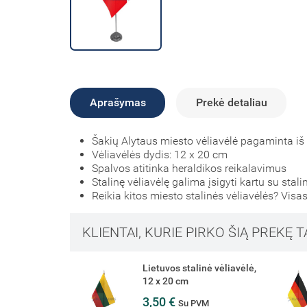
Aprašymas
Prekė detaliau
Šakių Alytaus miesto vėliavėlė pagaminta iš
Vėliavėlės dydis: 12 x 20 cm
Spalvos atitinka heraldikos reikalavimus
Stalinę vėliavėlę galima įsigyti kartu su stali
Reikia kitos miesto stalinės vėliavėlės? Visas
KLIENTAI, KURIE PIRKO ŠIĄ PREKĘ T
Lietuvos stalinė vėliavėlė,
12 x 20 cm
3,50 €
Su PVM