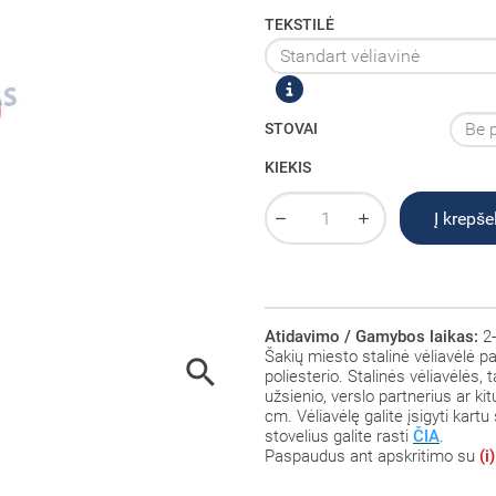
TEKSTILĖ
STOVAI
KIEKIS
Į krepšel
Atidavimo / Gamybos laikas:
2-
Šakių miesto stalinė vėliavėlė p

poliesterio
. Stalinės vėliavėlės,
užsienio, verslo partnerius ar k
cm. Vėliavėlę galite įsigyti kartu 
stovelius galite rasti
ČIA
.
Paspaudus ant
apskritimo su
(i)