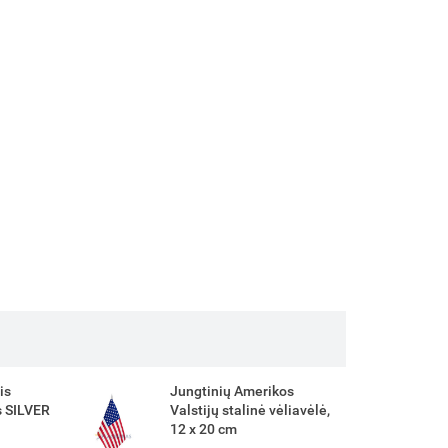
is
Jungtinių Amerikos
s SILVER
Valstijų stalinė vėliavėlė,
12 x 20 cm