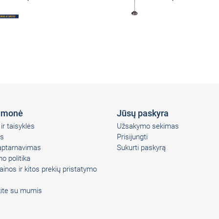
įmonė
Jūsų paskyra
ir taisyklės
Užsakymo sekimas
s
Prisijungti
 aptarnavimas
Sukurti paskyrą
o politika
ainos ir kitos prekių pristatymo
kite su mumis