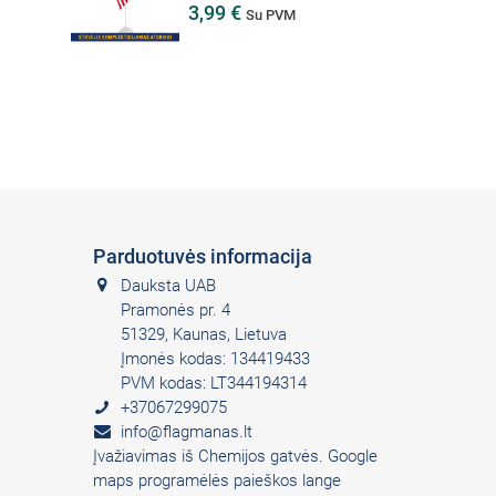
3,99 €
Su PVM
Parduotuvės informacija
Dauksta UAB
Pramonės pr. 4
51329, Kaunas, Lietuva
Įmonės kodas: 134419433
PVM kodas: LT344194314
+37067299075
info@flagmanas.lt
Įvažiavimas iš Chemijos gatvės. Google
maps programėlės paieškos lange