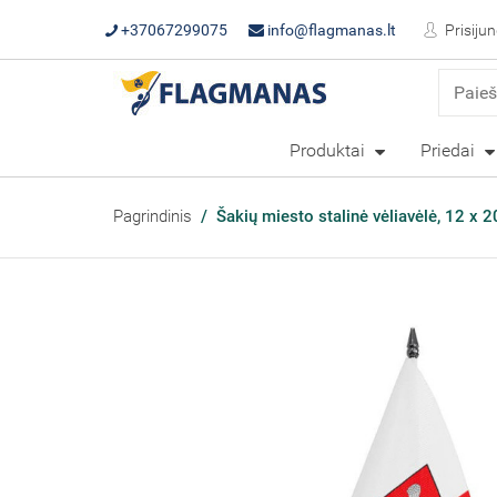
+37067299075
info@flagmanas.lt
Prisijun
Produktai
Priedai
Pagrindinis
Šakių miesto stalinė vėliavėlė, 12 x 