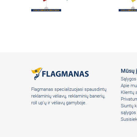
Mūsų 
Sąlygos 
Apie mu
Flagmanas specializuojasi spausdintų
Klientų
reklaminių vėliavų, reklaminių banerių,
Privatum
roll up'ų ir vėliavų gamyboje.
Siuntų k
sąlygos
Susisie