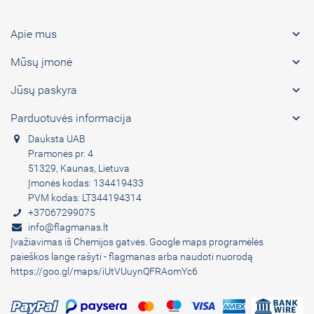

Apie mus

Mūsų įmonė

Jūsų paskyra

Parduotuvės informacija
Dauksta UAB
Pramonės pr. 4
51329, Kaunas, Lietuva
Įmonės kodas: 134419433
PVM kodas: LT344194314
+37067299075
info@flagmanas.lt
Įvažiavimas iš Chemijos gatvės. Google maps programėlės
paieškos lange rašyti - flagmanas arba naudoti nuorodą
https://goo.gl/maps/iUtVUuynQFRAomYc6