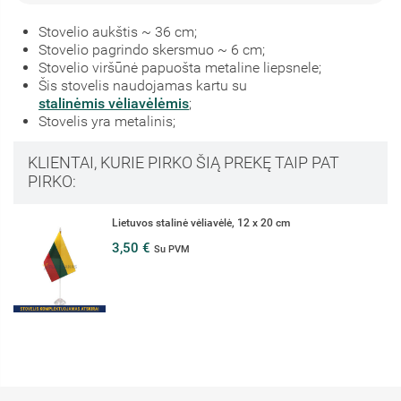
Stovelio aukštis ~ 36 cm;
Stovelio pagrindo skersmuo ~ 6 cm;
Stovelio viršūnė papuošta metaline liepsnele;
Šis stovelis naudojamas kartu su
stalinėmis vėliavėlėmis
;
Stovelis yra metalinis;
KLIENTAI, KURIE PIRKO ŠIĄ PREKĘ TAIP PAT
PIRKO:
Jungtinių Amerikos Valstijų stalinė vėliav
3,99 €
Su PVM