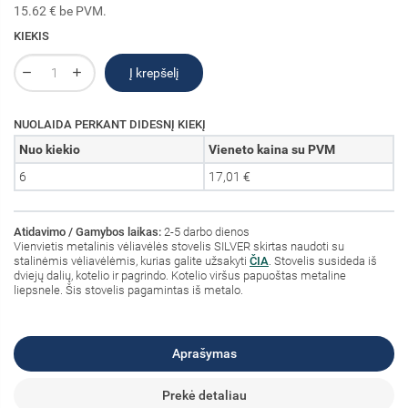
15.62 € be PVM.
KIEKIS
Į krepšelį
NUOLAIDA PERKANT DIDESNĮ KIEKĮ
Nuo kiekio
Vieneto kaina su PVM
6
17,01 €
Atidavimo / Gamybos laikas:
2-5 darbo dienos
Vienvietis metalinis vėliavėlės stovelis SILVER skirtas naudoti su
stalinėmis vėliavėlėmis, kurias galite užsakyti
ČIA
. Stovelis susideda iš
dviejų dalių, kotelio ir pagrindo. Kotelio viršus papuoštas metaline
liepsnele. Šis stovelis pagamintas iš metalo.
Aprašymas
Prekė detaliau