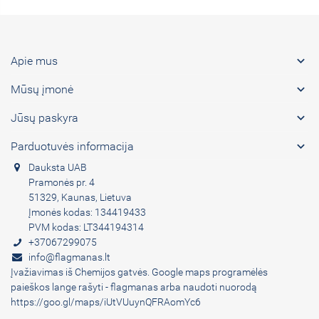

Apie mus

Mūsų įmonė

Jūsų paskyra

Parduotuvės informacija
Dauksta UAB
Pramonės pr. 4
51329, Kaunas, Lietuva
Įmonės kodas: 134419433
PVM kodas: LT344194314
+37067299075
info@flagmanas.lt
Įvažiavimas iš Chemijos gatvės. Google maps programėlės
paieškos lange rašyti - flagmanas arba naudoti nuorodą
https://goo.gl/maps/iUtVUuynQFRAomYc6