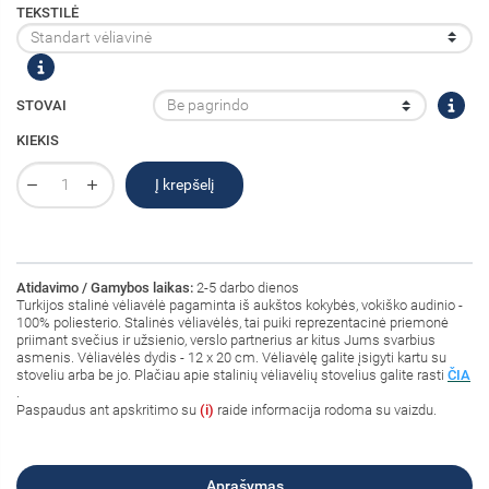
TEKSTILĖ
STOVAI
KIEKIS
Į krepšelį
Atidavimo / Gamybos laikas:
2-5 darbo dienos
Turkijos
stalinė vėliavėlė pagaminta iš aukštos kokybės, vokiško audinio -
100% poliesterio
. Stalinės vėliavėlės, tai puiki reprezentacinė priemonė
priimant svečius ir užsienio, verslo partnerius ar kitus Jums svarbius
asmenis. Vėliavėlės dydis - 12 x 20 cm. Vėliavėlę galite įsigyti kartu su
stoveliu arba be jo. Plačiau apie stalinių vėliavėlių stovelius galite rasti
ČIA
.
Paspaudus ant
apskritimo su
(i)
raide informacija rodoma su vaizdu.
Aprašymas