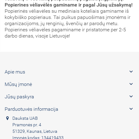
Popierines vėliavėlės gaminame ir pagal Jūsų užsakymą!
Popierinės vėliavėles su mediniais koteliais gaminame iš
kokybiško popieriaus. Tai puikus papuošimas įmonėms ir
organizacijoms, jų renginių, švenčių ar parodų metu.
Popierines vėliavėles pagaminame ir pristatome per 2-5
darbo dienas, visoje Lietuvoje!

Apie mus

Mūsų įmonė

Jūsų paskyra

Parduotuvės informacija
Dauksta UAB
Pramonės pr. 4
51329, Kaunas, Lietuva
Įmonės kodas: 134419433