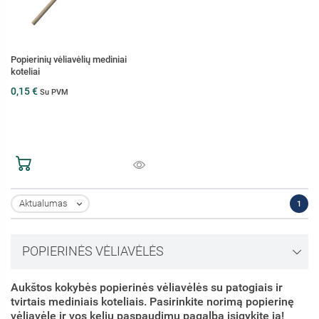
Popierinių vėliavėlių mediniai
koteliai
0,15 €
Su PVM
Aktualumas
1

POPIERINĖS VĖLIAVĖLĖS
Aukštos kokybės popierinės vėliavėlės su patogiais ir
tvirtais mediniais koteliais. Pasirinkite norimą popierinę
vėliavėlę ir vos kelių paspaudimų pagalba įsigykite ją!