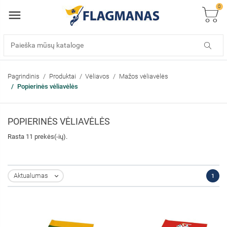
0
Pagrindinis
Produktai
Vėliavos
Mažos vėliavėlės
Popierinės vėliavėlės
POPIERINĖS VĖLIAVĖLĖS
Rasta 11 prekės(-ių).
Aktualumas
1
