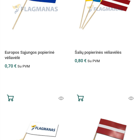
Europos Sąjungos popierinė
Šalių popierinės vėliavėlės
vėliavėlė
0,80 €
Su PVM
0,70 €
Su PVM