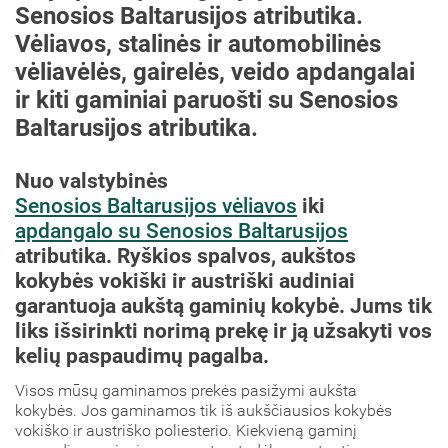
Senosios Baltarusijos atributika.
Vėliavos, stalinės ir automobilinės
vėliavėlės, gairelės, veido apdangalai
ir kiti gaminiai paruošti su Senosios
Baltarusijos atributika.
Nuo valstybinės
Senosios Baltarusijos vėliavos
iki
apdangalo su Senosios Baltarusijos
atributika. Ryškios spalvos, aukštos
kokybės vokiški ir austriški audiniai
garantuoja aukštą gaminių kokybė. Jums tik
liks išsirinkti norimą prekę ir ją užsakyti vos
kelių paspaudimų pagalba.
Visos mūsų gaminamos prekės pasižymi aukšta
kokybės. Jos gaminamos tik iš aukščiausios kokybės
vokiško ir austriško poliesterio. Kiekvieną gaminį