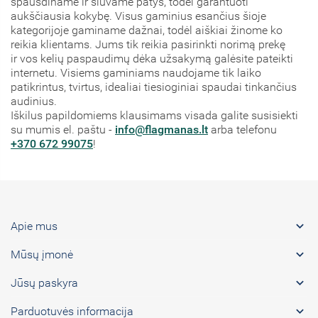
spausdiname ir siuvame patys, todėl garantuoti
aukščiausia kokybę. Visus gaminius esančius šioje
kategorijoje gaminame dažnai, todėl aiškiai žinome ko
reikia klientams. Jums tik reikia pasirinkti norimą prekę
ir vos kelių paspaudimų dėka užsakymą galėsite pateikti
internetu. Visiems gaminiams naudojame tik laiko
patikrintus, tvirtus, idealiai tiesioginiai spaudai tinkančius
audinius.
Iškilus papildomiems klausimams visada galite susisiekti
su mumis el. paštu -
info@flagmanas.lt
arba telefonu
+370 672 99075
!

Apie mus

Mūsų įmonė

Jūsų paskyra

Parduotuvės informacija