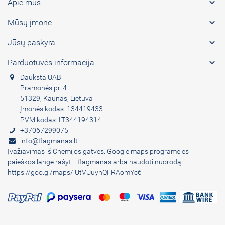

Apie mus

Mūsų įmonė

Jūsų paskyra

Parduotuvės informacija
Dauksta UAB
Pramonės pr. 4
51329, Kaunas, Lietuva
Įmonės kodas: 134419433
PVM kodas: LT344194314
+37067299075
info@flagmanas.lt
Įvažiavimas iš Chemijos gatvės. Google maps programėlės
paieškos lange rašyti - flagmanas arba naudoti nuorodą
https://goo.gl/maps/iUtVUuynQFRAomYc6