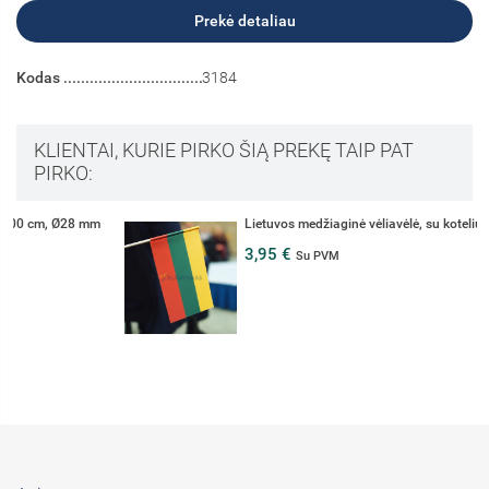
Prekė detaliau
Kodas
3184
KLIENTAI, KURIE PIRKO ŠIĄ PREKĘ TAIP PAT
PIRKO:
Lietuvos medžiaginė vėliavėlė, su koteliu
3,95 €
Su PVM