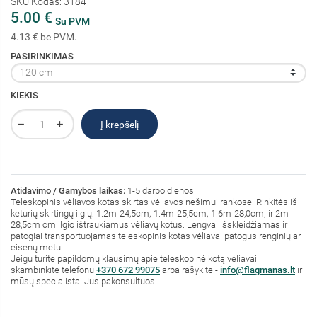
SKU Kodas: 3184
5.00 €
Su PVM
4.13 € be PVM.
PASIRINKIMAS
KIEKIS
Į krepšelį
Atidavimo / Gamybos laikas:
1-5 darbo dienos
Teleskopinis vėliavos kotas skirtas vėliavos nešimui rankose. Rinkitės iš
keturių skirtingų ilgių: 1.2m-24,5cm; 1.4m-25,5cm; 1.6m-28,0cm; ir 2m-
28,5cm cm ilgio ištraukiamus vėliavų kotus. Lengvai išskleidžiamas ir
patogiai transportuojamas teleskopinis kotas vėliavai patogus renginių ar
eisenų metu.
Jeigu turite papildomų klausimų apie teleskopinė kotą vėliavai
skambinkite telefonu
+370 672 99075
arba rašykite -
info@flagmanas.lt
ir
mūsų specialistai Jus pakonsultuos.