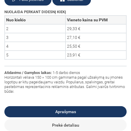
NUOLAIDA PERKANT DIDESNĮ KIEKĮ
Nuo kiekio
Vieneto kaina su PVM
2
29,33 €
3
27,10 €
4
25,50 €
5
23,91 €
Atidavimo / Gamybos laikas:
1-5 darbo dienos
Horizontali vėliava 150 × 100 cm
gaminama pagal užsakymą su įmonės
logotipu ar kitu pageidaujamu vaizdu. Populiarus,
spalvingas, greitai
pastebimas reprezentacinis reklaminis atributas. Galimi įvairūs tvirtinimo
būdai.
Aprašymas
Prekė detaliau