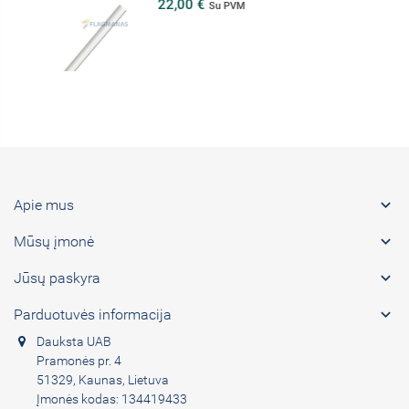
22,00 €
Su PVM

Apie mus

Mūsų įmonė

Jūsų paskyra

Parduotuvės informacija
Dauksta UAB
Pramonės pr. 4
51329, Kaunas, Lietuva
Įmonės kodas: 134419433