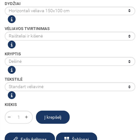
DYDŽIAI
VĖLIAVOS TVIRTINIMAS
KRYPTIS
TEKSTILĖ
KIEKIS
Į krepšelį
Failo įkėlimas
Šablonai