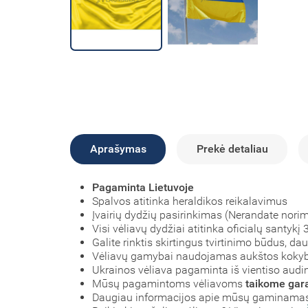
Aprašymas
Prekė detaliau
Pagaminta Lietuvoje
Spalvos atitinka heraldikos reikalavimus
Įvairių dydžių pasirinkimas (Nerandate nori
Visi vėliavų dydžiai atitinka oficialų santyk
Galite rinktis skirtingus tvirtinimo būdus, d
Vėliavų gamybai naudojamas aukštos koky
Ukrainos vėliava pagaminta iš vientiso audini
Mūsų pagamintoms vėliavoms
taikome gara
Daugiau informacijos apie mūsų gaminamas 