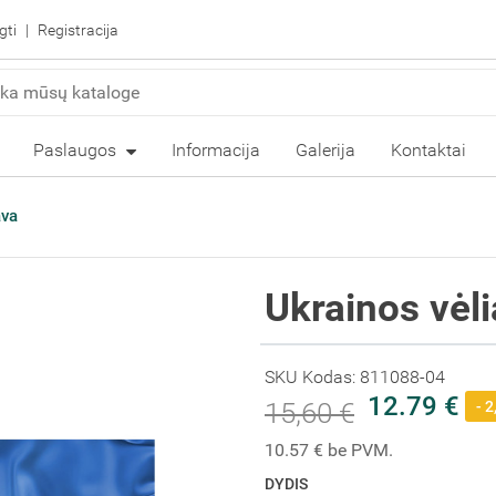
gti
Registracija
Paslaugos
Informacija
Galerija
Kontaktai
ava
Ukrainos vėl
SKU Kodas: 811088-04
12.79 €
15,60 €
- 2
10.57 € be PVM.
DYDIS