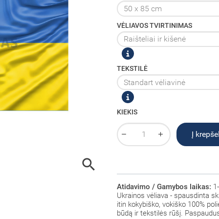
VĖLIAVOS TVIRTINIMAS
TEKSTILĖ
KIEKIS
Į krepšel

Atidavimo / Gamybos laikas:
1-
Ukrainos vėliava - spausdinta sk
itin kokybiško, vokiško 100% polie
būdą ir tekstilės rūšį. Paspaud