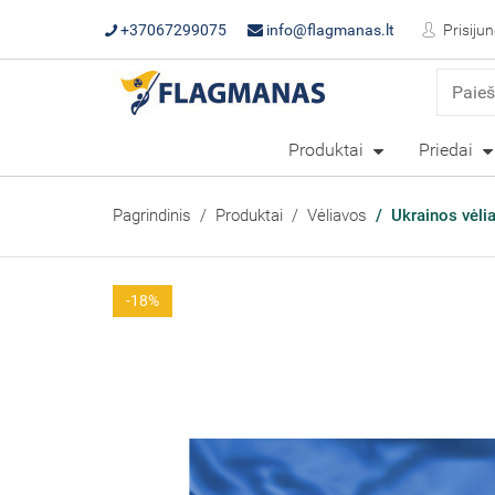
+37067299075
info@flagmanas.lt
Prisijun
Produktai
Priedai
Pagrindinis
Produktai
Vėliavos
Ukrainos vėli
-18%