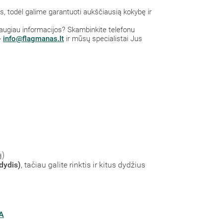
 todėl galime garantuoti aukščiausią kokybę ir
 daugiau informacijos? S
kambinkite
telefonu
-
info@flagmanas.lt
ir mūsų specialistai Jus
ą)
dydis)
, tačiau galite rinktis ir kitus dydžius
A