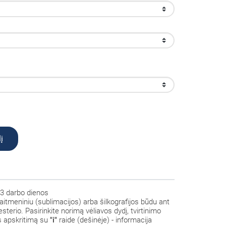
į
3 darbo dienos
aitmeniniu (sublimacijos) arba šilkografijos būdu ant
sterio. Pasirinkite norimą vėliavos dydį, tvirtinimo
us apskritimą su
"i"
raide (dešinėje) - informacija