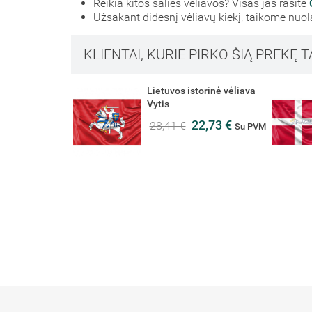
Reikia kitos šalies vėliavos? Visas jas rasite
Užsakant didesnį vėliavų kiekį, taikome nuo
KLIENTAI, KURIE PIRKO ŠIĄ PREKĘ T
tas
Lietuvos istorinė vėliava
Vytis
 PVM
22,73 €
28,41 €
Su PVM