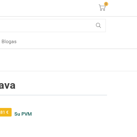
0
Krepšelis
Blogas
iava
,81 €
Su PVM