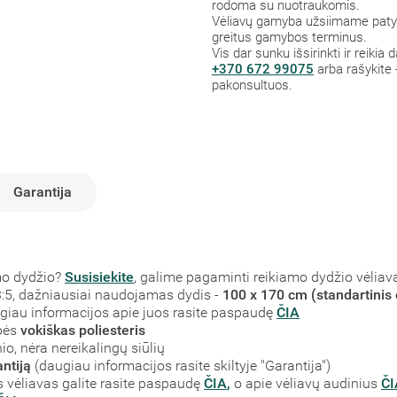
rodoma su nuotraukomis.
Vėliavų gamyba užsiimame patys,
greitus gamybos terminus.
Vis dar sunku išsirinkti ir reikia
+370 672 99075
arba rašykite 
pakonsultuos.
Garantija
mo dydžio?
Susisiekite
, galime pagaminti reikiamo dydžio vėliav
į 3:5, dažniausiai naudojamas dydis -
100 x 170 cm (standartinis 
augiau informacijos apie juos rasite paspaudę
ČIA
bės
vokiškas poliesteris
o, nėra nereikalingų siūlių
ntiją
(daugiau informacijos rasite skiltyje "Garantija")
vėliavas galite rasite paspaudę
ČIA
,
o apie vėliavų audinius
ČI