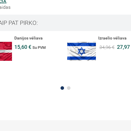
ČIA
.
laidas
AIP PAT PIRKO:
Danijos vėliava
Izraelio vėliava
15,60 €
27,97
34,96 €
Su PVM