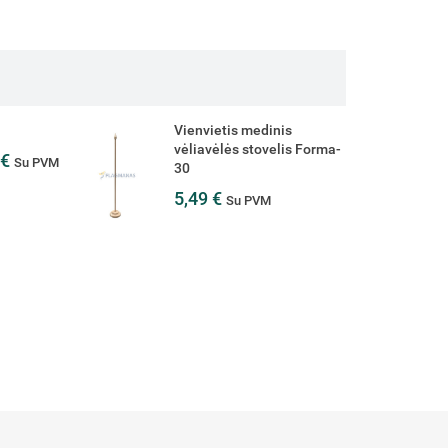
Vienvietis medinis
vėliavėlės stovelis Forma-
 €
Su PVM
30
5,49 €
Su PVM