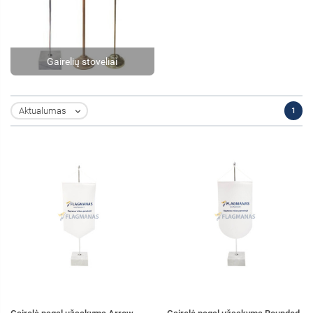
Gairelių stoveliai
Aktualumas
1
