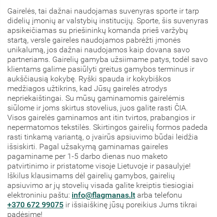
Gairelės, tai dažnai naudojamas suvenyras sporte ir tarp
didelių įmonių ar valstybių institucijų. Sporte, šis suvenyras
apsikeičiamas su priešininkų komanda prieš varžybų
startą, versle gaireles naudojamos pabrėžti įmonės
unikalumą, jos dažnai naudojamos kaip dovana savo
partneriams. Gairelių gamyba užsiimame patys, todėl savo
klientams galime pasiūlyti greitus gamybos terminus ir
aukščiausią kokybę. Ryški spauda ir kokybiškos
medžiagos užtikrins, kad Jūsų gairelės atrodys
nepriekaištingai. Su mūsų gaminamomis gairelėmis
siūlome ir joms skirtus stovelius, juos galite rasti ČIA.
Visos gairelės gaminamos ant itin tvirtos, prabangios ir
nepermatomos tekstilės. Skirtingos gairelių formos padeda
rasti tinkamą variantą, o įvairūs apsiuvimo būdai leidžia
išsiskirti. Pagal užsakymą gaminamas gaireles
pagaminame per 1-5 darbo dienas nuo maketo
patvirtinimo ir pristatome visoje Lietuvoje ir pasaulyje!
Iškilus klausimams dėl gairelių gamybos, gairelių
apsiuvimo ar jų stovelių visada galite kreiptis tiesiogiai
elektroniniu paštu:
info@flagmanas.lt
arba telefonu
+370 672 99075
ir išsiaiškinę jūsų poreikius Jums tikrai
padėsime!