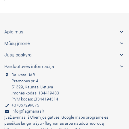

Apie mus

Mūsų įmonė

Jūsų paskyra

Parduotuvės informacija
Dauksta UAB
Pramonės pr. 4
51329, Kaunas, Lietuva
Įmonės kodas: 134419433
PVM kodas: LT344194314
+37067299075
info@flagmanas.lt
Įvažiavimas iš Chemijos gatvės. Google maps programėlės
paieškos lange rašyti - flagmanas arba naudoti nuorodą