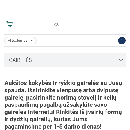
Aktualumas
1

GAIRELĖS
Aukštos kokybės ir ryškio gairelės su Jūsų
spauda. Išsirinkite vienpusę arba dvipusę
gairelę, pasirinkite norimą stovelį ir kelių
paspaudimų pagalbą užsakykite savo
gaireles internetu! Rinkitės iš įvairių formų
ir dydžių gairelių, kurias Jums
pagaminsime per 1-5 darbo dienas!