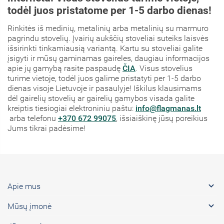
todėl juos pristatome per 1-5 darbo dienas!
Rinkitės iš medinių, metalinių arba metalinių su marmuro
pagrindu stovelių. Įvairių aukščių stoveliai suteiks laisvės
išsirinkti tinkamiausią variantą. Kartu su stoveliai galite
įsigyti ir mūsų gaminamas gaireles, daugiau informacijos
apie jų gamybą rasite paspaudę
ČIA
. Visus stovelius
turime vietoje, todėl juos galime pristatyti per 1-5 darbo
dienas visoje Lietuvoje ir pasaulyje! Iškilus klausimams
dėl gairelių stovelių ar gairelių gamybos visada galite
kreiptis tiesiogiai elektroniniu paštu:
info@flagmanas.lt
arba telefonu
+370 672 99075
, išsiaiškinę jūsų poreikius
Jums tikrai padėsime!

Apie mus

Mūsų įmonė