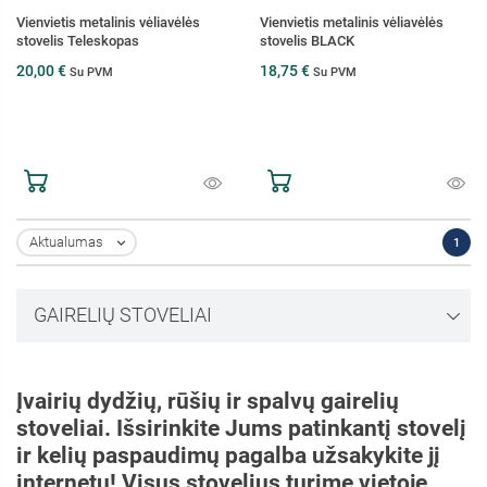
Vienvietis metalinis vėliavėlės
Vienvietis metalinis vėliavėlės
stovelis Teleskopas
stovelis BLACK
20,00 €
18,75 €
Su PVM
Su PVM
Aktualumas
1

GAIRELIŲ STOVELIAI
Įvairių dydžių, rūšių ir spalvų gairelių
stoveliai. Išsirinkite Jums patinkantį stovelį
ir kelių paspaudimų pagalba užsakykite jį
internetu! Visus stovelius turime vietoje,