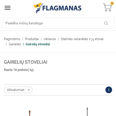
0
Pagrindinis
Produktai
Vėliavos
Stalinės vėliavėlės ir jų stovai
Gairelės
Gairelių stoveliai
GAIRELIŲ STOVELIAI
Rasta 18 prekės(-ių).
Aktualumas
1
