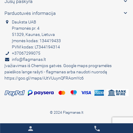

Jūsų paskyra

Parduotuvės informacija
Dauksta UAB
Pramonės pr. 4
51329, Kaunas, Lietuva
Įmonės kodas: 134419433
PVM kodas: LT344194314
+37067299075
info@flagmanas.lt
Įvažiavimas iš Chemijos gatvės. Google maps programėlės
paieškos lange rašyti - flagmanas arba naudoti nuorodą
https://goo.gl/maps/iUtVUuynQFRAomYc6
© 2024 Flagmanas.lt
person
phone