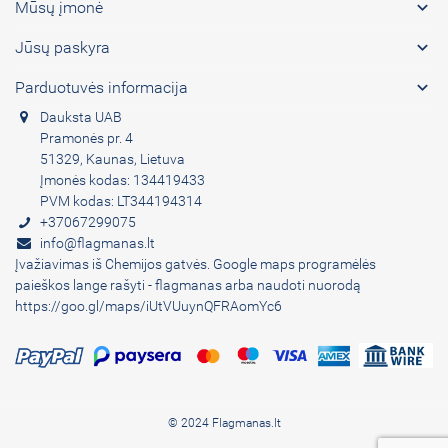

Mūsų įmonė

Jūsų paskyra

Parduotuvės informacija
Dauksta UAB
Pramonės pr. 4
51329, Kaunas, Lietuva
Įmonės kodas: 134419433
PVM kodas: LT344194314
+37067299075
info@flagmanas.lt
Įvažiavimas iš Chemijos gatvės. Google maps programėlės
paieškos lange rašyti - flagmanas arba naudoti nuorodą
https://goo.gl/maps/iUtVUuynQFRAomYc6
© 2024 Flagmanas.lt