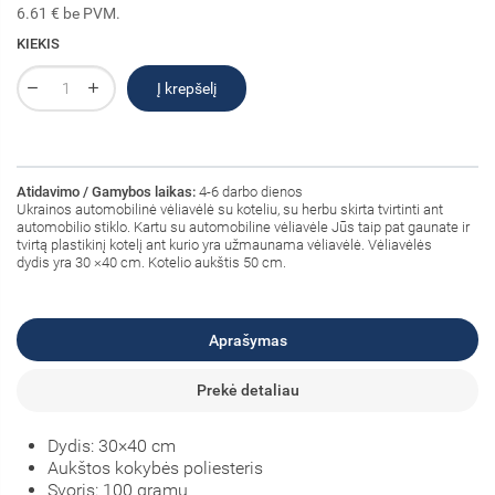
6.61 € be PVM.
KIEKIS
Į krepšelį
Atidavimo / Gamybos laikas:
4-6 darbo dienos
Ukrainos automobilinė vėliavėlė su koteliu, su herbu skirta tvirtinti ant
automobilio stiklo. Kartu su automobiline vėliavėle Jūs taip pat gaunate ir
tvirtą plastikinį kotelį ant kurio yra užmaunama vėliavėlė. Vėliavėlės
dydis yra 30 ×40 cm. Kotelio aukštis 50 cm.
Aprašymas
Prekė detaliau
Dydis: 30×40 cm
Aukštos kokybės poliesteris
Svoris: 100 gramų