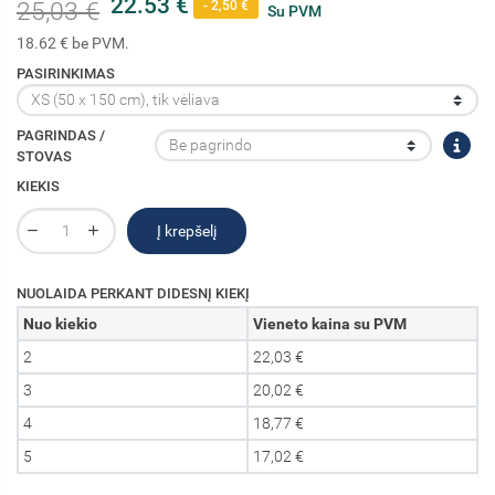
22.53 €
25,03 €
- 2,50 €
Su PVM
18.62 € be PVM.
PASIRINKIMAS
PAGRINDAS /
STOVAS
KIEKIS
Į krepšelį
NUOLAIDA PERKANT DIDESNĮ KIEKĮ
Nuo kiekio
Vieneto kaina su PVM
2
22,03 €
3
20,02 €
4
18,77 €
5
17,02 €