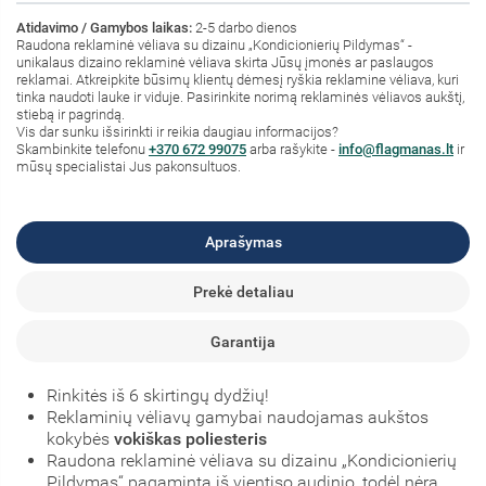
Atidavimo / Gamybos laikas:
2-5 darbo dienos
Raudona reklaminė vėliava su dizainu „Kondicionierių Pildymas“ -
unikalaus dizaino reklaminė vėliava skirta Jūsų įmonės ar paslaugos
reklamai. Atkreipkite būsimų klientų dėmesį ryškia reklamine vėliava, kuri
tinka naudoti lauke ir viduje. Pasirinkite norimą reklaminės vėliavos aukštį,
stiebą ir pagrindą.
Vis dar sunku išsirinkti ir reikia daugiau informacijos?
Skambinkite telefonu
+370 672 99075
arba rašykite -
info@flagmanas.lt
ir
mūsų specialistai Jus pakonsultuos.
Aprašymas
Prekė detaliau
Garantija
Rinkitės iš 6 skirtingų dydžių!
Reklaminių vėliavų gamybai naudojamas aukštos
kokybės
vokiškas poliesteris
Raudona reklaminė vėliava su dizainu „Kondicionierių
Pildymas“ pagaminta iš vientiso audinio, todėl nėra