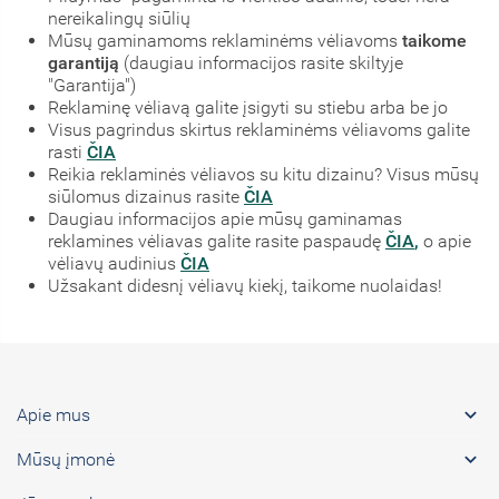
nereikalingų siūlių
Mūsų gaminamoms reklaminėms vėliavoms
taikome
garantiją
(daugiau informacijos rasite skiltyje
"Garantija")
Reklaminę vėliavą galite įsigyti su stiebu arba be jo
Visus pagrindus skirtus reklaminėms vėliavoms galite
rasti
ČIA
Reikia reklaminės vėliavos su kitu dizainu? Visus mūsų
siūlomus dizainus rasite
ČIA
Daugiau informacijos apie mūsų gaminamas
reklamines vėliavas galite rasite paspaudę
ČIA
,
o apie
vėliavų audinius
ČIA
Užsakant didesnį vėliavų kiekį, taikome nuolaidas!

Apie mus

Mūsų įmonė