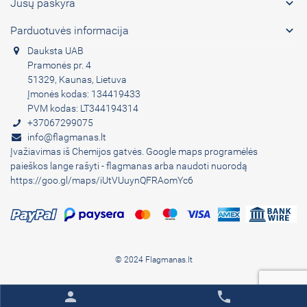

Jūsų paskyra

Parduotuvės informacija
Dauksta UAB
Pramonės pr. 4
51329, Kaunas, Lietuva
Įmonės kodas: 134419433
PVM kodas: LT344194314
+37067299075
info@flagmanas.lt
Įvažiavimas iš Chemijos gatvės. Google maps programėlės
paieškos lange rašyti - flagmanas arba naudoti nuorodą
https://goo.gl/maps/iUtVUuynQFRAomYc6
© 2024 Flagmanas.lt
person
phone