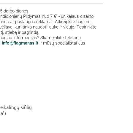
5 darbo dienos
ndicionierių Pildymas nuo 7 €“ - unikalaus dizaino
monės ar paslaugos reklamai. Atkreipkite būsimų
liava, kuri tinka naudoti lauke ir viduje. Pasirinkite
į, stiebą ir pagrindą.
a daugiau informacijos? Skambinkite telefonu
-
info@flagmanas.lt
ir mūsų specialistai Jus
eikalingų siūlių
a")