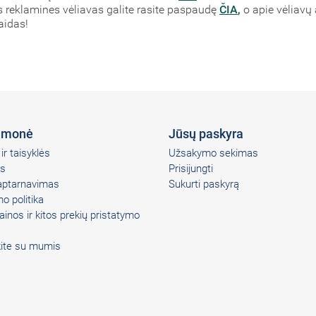
reklamines vėliavas galite rasite paspaudę
ČIA
,
o apie vėliavų
aidas!
įmonė
Jūsų paskyra
ir taisyklės
Užsakymo sekimas
s
Prisijungti
 aptarnavimas
Sukurti paskyrą
o politika
ainos ir kitos prekių pristatymo
kite su mumis