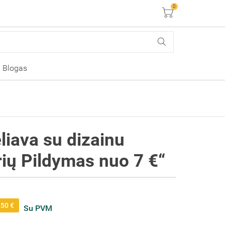
0
Krepšelis
Blogas
liava su dizainu
rių Pildymas nuo 7 €“
,50 €
Su PVM