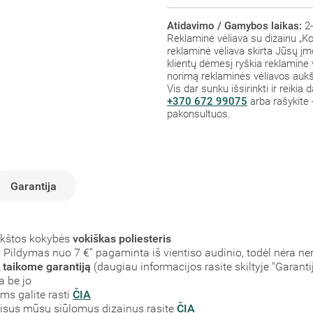
Atidavimo / Gamybos laikas:
2-
Reklaminė vėliava su dizainu „Ko
reklaminė vėliava skirta Jūsų į
klientų dėmesį ryškia reklamine vė
norimą reklaminės vėliavos aukšt
Vis dar sunku išsirinkti ir reiki
+370 672 99075
arba rašykite 
pakonsultuos.
Garantija
ukštos kokybės
vokiškas poliesteris
 Pildymas nuo 7 €“ pagaminta iš vientiso audinio, todėl nėra ner
s
taikome garantiją
(daugiau informacijos rasite skiltyje "Garantij
a be jo
ms galite rasti
ČIA
 Visus mūsų siūlomus dizainus rasite
ČIA