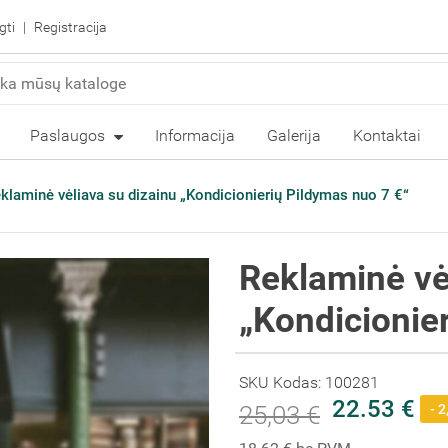
gti
Registracija
Paslaugos
Informacija
Galerija
Kontaktai
klaminė vėliava su dizainu „Kondicionierių Pildymas nuo 7 €“
Reklaminė vė
„Kondicionie
SKU Kodas: 100281
22.53 €
25,03 €
- 2