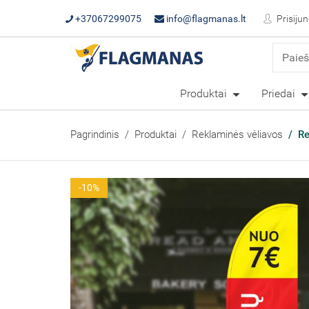
+37067299075
info@flagmanas.lt
Prisijun
Produktai
Priedai
Pagrindinis
Produktai
Reklaminės vėliavos
Re
-10%