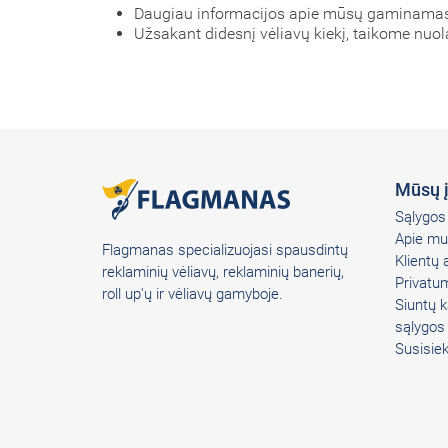
Daugiau informacijos apie mūsų gaminamas 
Užsakant didesnį vėliavų kiekį, taikome nuol
Mūsų 
Sąlygos 
Apie mu
Flagmanas specializuojasi spausdintų
Klientų
reklaminių vėliavų, reklaminių banerių,
Privatum
roll up'ų ir vėliavų gamyboje.
Siuntų k
sąlygos
Susisie