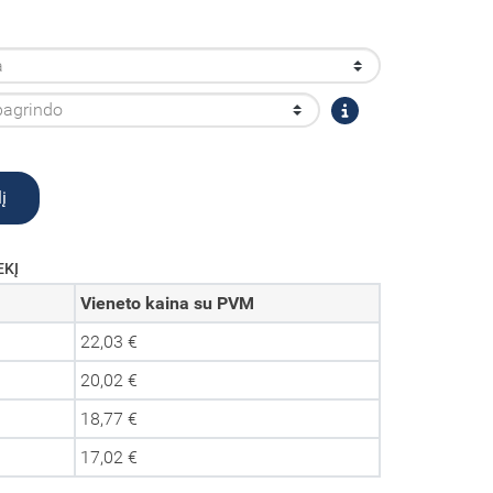
į
EKĮ
Vieneto kaina su PVM
22,03 €
20,02 €
18,77 €
17,02 €