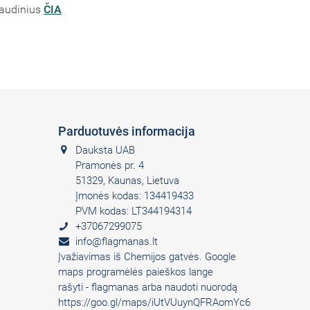
 audinius
ČIA
Parduotuvės informacija
Dauksta UAB
Pramonės pr. 4
51329, Kaunas, Lietuva
Įmonės kodas: 134419433
PVM kodas: LT344194314
+37067299075
info@flagmanas.lt
Įvažiavimas iš Chemijos gatvės. Google
maps programėlės paieškos lange
rašyti - flagmanas arba naudoti nuorodą
https://goo.gl/maps/iUtVUuynQFRAomYc6