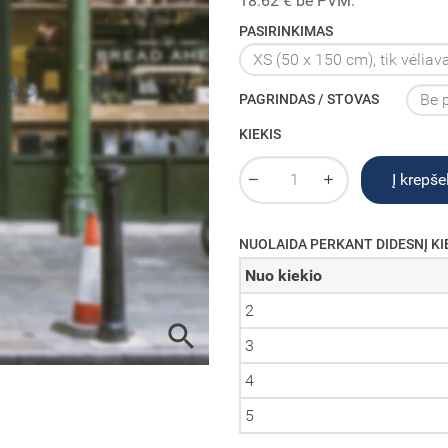
18.62 € be PVM.
PASIRINKIMAS
PAGRINDAS / STOVAS
KIEKIS
Į krepšel
NUOLAIDA PERKANT DIDESNĮ KI
Nuo kiekio
2

3
4
5