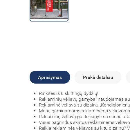
Aprašymas
Prekė detaliau
Rinkitės iš 6 skirtingų dydžių!
Reklaminių vėliavų gamybai naudojamas a
Reklaminė vėliava su dizainu „Kondicionierių
Mūsų gaminamoms reklaminėms vėliavom
Reklaminę vėliavą galite įsigyti su stiebu arb
Visus pagrindus skirtus reklaminėms vėliavo
Reikia reklaminės vėliavos su kitu dizainu?