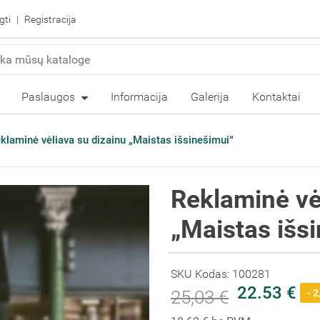
gti
Registracija
Paslaugos
Informacija
Galerija
Kontaktai
klaminė vėliava su dizainu „Maistas išsinešimui“
Reklaminė vė
„Maistas išs
SKU Kodas: 100281
22.53 €
25,03 €
- 2