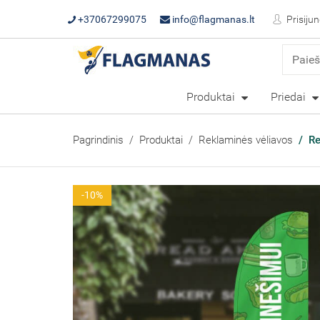
+37067299075
info@flagmanas.lt
Prisijun
Produktai
Priedai
Pagrindinis
Produktai
Reklaminės vėliavos
Re
-10%