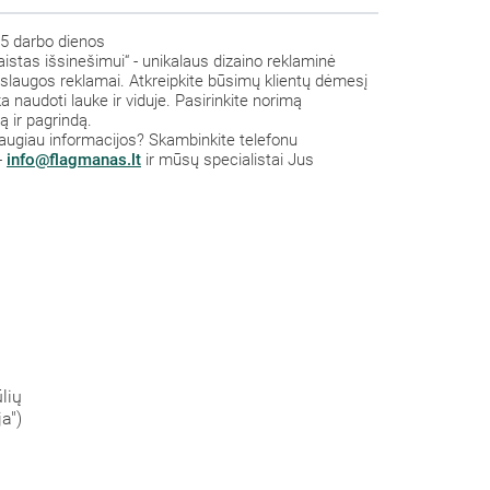
5 darbo dienos
istas išsinešimui“ - unikalaus dizaino reklaminė
aslaugos reklamai. Atkreipkite būsimų klientų dėmesį
ka naudoti lauke ir viduje. Pasirinkite norimą
ą ir pagrindą.
a daugiau informacijos? Skambinkite telefonu
-
info@flagmanas.lt
ir mūsų specialistai Jus
lių
a")