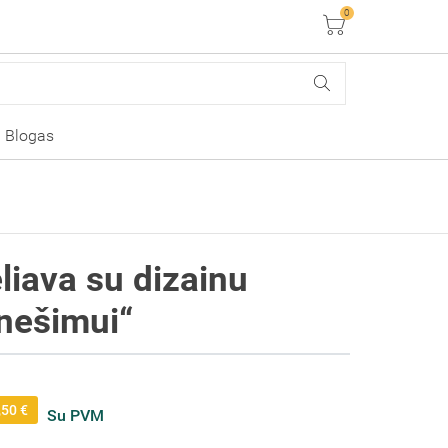
0
Krepšelis
Blogas
liava su dizainu
inešimui“
,50 €
Su PVM