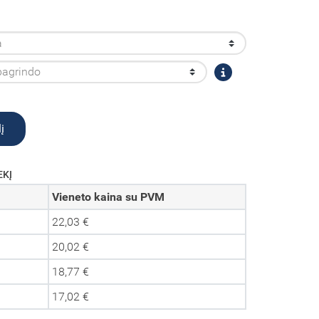
į
EKĮ
Vieneto kaina su PVM
22,03 €
20,02 €
18,77 €
17,02 €