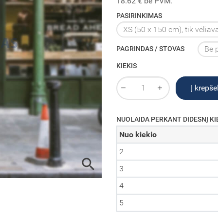
18.62 € be PVM.
PASIRINKIMAS
PAGRINDAS / STOVAS
KIEKIS
Į krepšel
NUOLAIDA PERKANT DIDESNĮ KI
Nuo kiekio
2

3
4
5