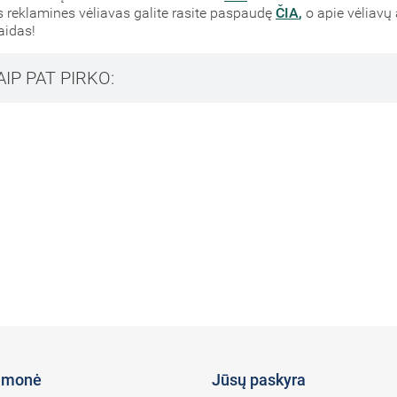
reklamines vėliavas galite rasite paspaudę
ČIA
,
o apie vėliavų
aidas!
AIP PAT PIRKO:
įmonė
Jūsų paskyra