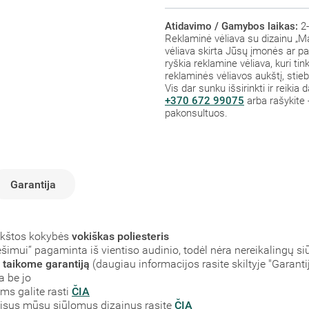
Atidavimo / Gamybos laikas:
2-
Reklaminė vėliava su dizainu „Ma
vėliava skirta Jūsų įmonės ar p
ryškia reklamine vėliava, kuri tin
reklaminės vėliavos aukštį, stieb
Vis dar sunku išsirinkti ir reiki
+370 672 99075
arba rašykite 
pakonsultuos.
Garantija
ukštos kokybės
vokiškas poliesteris
šimui“ pagaminta iš vientiso audinio, todėl nėra nereikalingų siū
s
taikome garantiją
(daugiau informacijos rasite skiltyje "Garantij
a be jo
ms galite rasti
ČIA
 Visus mūsų siūlomus dizainus rasite
ČIA