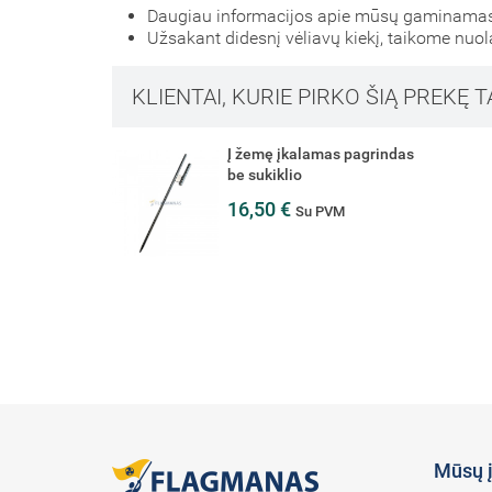
Daugiau informacijos apie mūsų gaminamas 
Užsakant didesnį vėliavų kiekį, taikome nuol
KLIENTAI, KURIE PIRKO ŠIĄ PREKĘ T
Į žemę įkalamas pagrindas
be sukiklio
16,50 €
Su PVM
Mūsų 