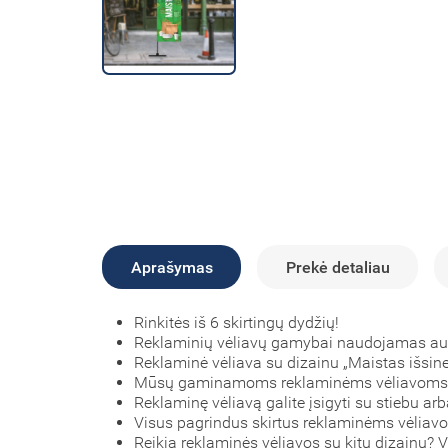
Aprašymas
Prekė detaliau
Rinkitės iš 6 skirtingų dydžių!
Reklaminių vėliavų gamybai naudojamas a
Reklaminė vėliava su dizainu „Maistas išsine
Mūsų gaminamoms reklaminėms vėliavom
Reklaminę vėliavą galite įsigyti su stiebu arb
Visus pagrindus skirtus reklaminėms vėliavo
Reikia reklaminės vėliavos su kitu dizainu?