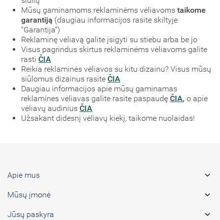
siūlių
Mūsų gaminamoms reklaminėms vėliavoms
taikome
garantiją
(daugiau informacijos rasite skiltyje
"Garantija")
Reklaminę vėliavą galite įsigyti su stiebu arba be jo
Visus pagrindus skirtus reklaminėms vėliavoms galite
rasti
ČIA
Reikia reklaminės vėliavos su kitu dizainu? Visus mūsų
siūlomus dizainus rasite
ČIA
Daugiau informacijos apie mūsų gaminamas
reklamines vėliavas galite rasite paspaudę
ČIA
,
o apie
vėliavų audinius
ČIA
Užsakant didesnį vėliavų kiekį, taikome nuolaidas!

Apie mus

Mūsų įmonė

Jūsų paskyra