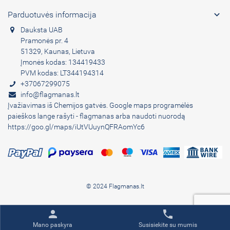

Parduotuvės informacija
Dauksta UAB
Pramonės pr. 4
51329, Kaunas, Lietuva
Įmonės kodas: 134419433
PVM kodas: LT344194314
+37067299075
info@flagmanas.lt
Įvažiavimas iš Chemijos gatvės. Google maps programėlės
paieškos lange rašyti - flagmanas arba naudoti nuorodą
https://goo.gl/maps/iUtVUuynQFRAomYc6
© 2024 Flagmanas.lt
person
phone
Mano paskyra
Susisiekite su mumis