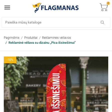
0
Pagrindinis
Produktai
Reklaminės vėliavos
Reklaminė vėliava su dizainu „Pica išsinešimui“
-10%