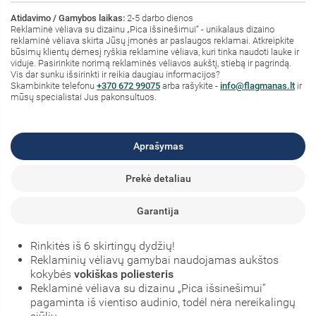
Atidavimo / Gamybos laikas:
2-5 darbo dienos
Reklaminė vėliava su dizainu „Pica išsinešimui“ - unikalaus dizaino
reklaminė vėliava skirta Jūsų įmonės ar paslaugos reklamai. Atkreipkite
būsimų klientų dėmesį ryškia reklamine vėliava, kuri tinka naudoti lauke ir
viduje. Pasirinkite norimą reklaminės vėliavos aukštį, stiebą ir pagrindą.
Vis dar sunku išsirinkti ir reikia daugiau informacijos?
Skambinkite telefonu
+370 672 99075
arba rašykite -
info@flagmanas.lt
ir
mūsų specialistai Jus pakonsultuos.
Aprašymas
Prekė detaliau
Garantija
Rinkitės iš 6 skirtingų dydžių!
Reklaminių vėliavų gamybai naudojamas aukštos
kokybės
vokiškas poliesteris
Reklaminė vėliava su dizainu „Pica išsinešimui“
pagaminta iš vientiso audinio, todėl nėra nereikalingų