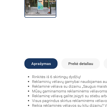
Aprašymas
Prekė detaliau
Rinkitės iš 6 skirtingų dydžių!
Reklaminių vėliavų gamybai naudojamas a
Reklaminė vėliava su dizainu „Saugus maisto 
Mūsų gaminamoms reklaminėms vėliavom
Reklaminę vėliavą galite įsigyti su stiebu arb
Visus pagrindus skirtus reklaminėms vėliavo
Reikia reklaminės vėliavos su kitu dizainu?