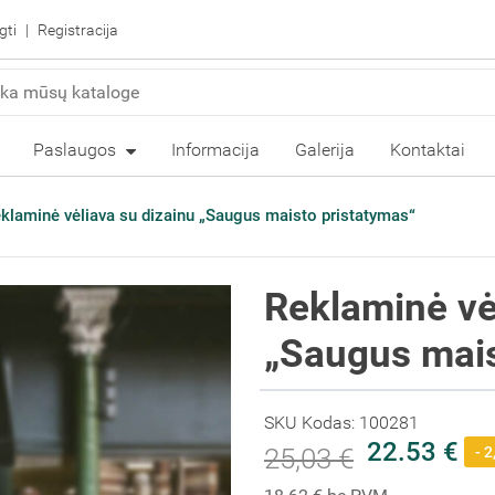
gti
Registracija
Paslaugos
Informacija
Galerija
Kontaktai
klaminė vėliava su dizainu „Saugus maisto pristatymas“
Reklaminė vė
„Saugus mais
SKU Kodas: 100281
22.53 €
25,03 €
- 2