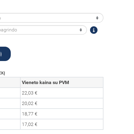
į
EKĮ
Vieneto kaina su PVM
22,03 €
20,02 €
18,77 €
17,02 €