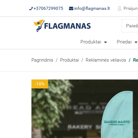
+37067299075
info@flagmanas.lt
Prisijun
Produktai
Priedai
Pagrindinis
Produktai
Reklaminės vėliavos
Re
-10%