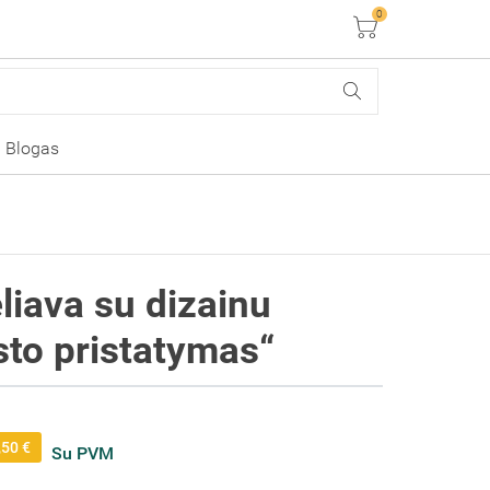
0
Krepšelis
Blogas
liava su dizainu
to pristatymas“
,50 €
Su PVM