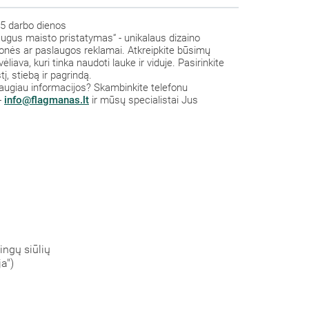
5 darbo dienos
augus maisto pristatymas“ - unikalaus dizaino
monės ar paslaugos reklamai. Atkreipkite būsimų
liava, kuri tinka naudoti lauke ir viduje. Pasirinkite
į, stiebą ir pagrindą.
a daugiau informacijos? Skambinkite telefonu
-
info@flagmanas.lt
ir mūsų specialistai Jus
ingų siūlių
a")