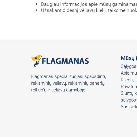
Daugiau informacijos apie mūsų gaminamas 
Užsakant didesnį vėliavų kiekį, taikome nuol
Mūsų 
Sąlygos 
Apie mu
Flagmanas specializuojasi spausdintų
Klientų
reklaminių vėliavų, reklaminių banerių,
Privatum
roll up'ų ir vėliavų gamyboje.
Siuntų k
sąlygos
Susisie