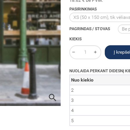
18.62 € be PVM.
PASIRINKIMAS
PAGRINDAS / STOVAS
KIEKIS
Į krepšel
NUOLAIDA PERKANT DIDESNĮ KI
Nuo kiekio
2

3
4
5