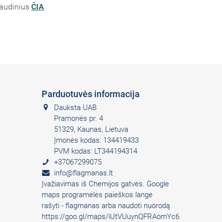
 audinius
ČIA
Parduotuvės informacija
Dauksta UAB
Pramonės pr. 4
51329, Kaunas, Lietuva
Įmonės kodas: 134419433
PVM kodas: LT344194314
+37067299075
info@flagmanas.lt
Įvažiavimas iš Chemijos gatvės. Google
maps programėlės paieškos lange
rašyti - flagmanas arba naudoti nuorodą
https://goo.gl/maps/iUtVUuynQFRAomYc6