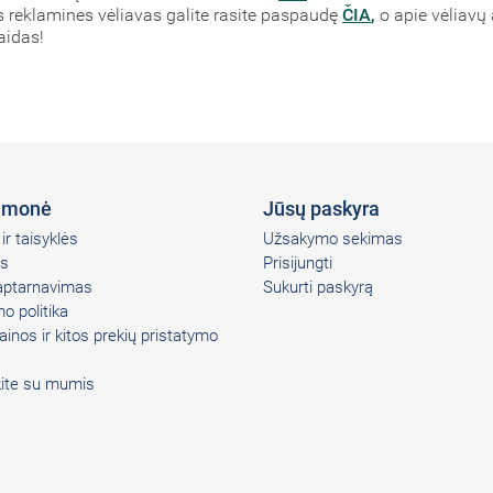
reklamines vėliavas galite rasite paspaudę
ČIA
,
o apie vėliavų
aidas!
įmonė
Jūsų paskyra
ir taisyklės
Užsakymo sekimas
s
Prisijungti
 aptarnavimas
Sukurti paskyrą
o politika
ainos ir kitos prekių pristatymo
kite su mumis