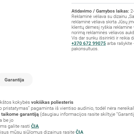
Atidavimo / Gamybos laikas:
2-
Reklaminė vėliava su dizainu „S
reklaminė vėliava skirta Jūsų į
klientų dėmesį ryškia reklamine vė
norimą reklaminės vėliavos aukšt
Vis dar sunku išsirinkti ir reiki
+370 672 99075
arba rašykite 
pakonsultuos.
Garantija
ukštos kokybės
vokiškas poliesteris
pristatymas“ pagaminta iš vientiso audinio, todėl nėra nereikal
s
taikome garantiją
(daugiau informacijos rasite skiltyje "Garantij
a be jo
ms galite rasti
ČIA
 Visus mūsų siūlomus dizainus rasite
ČIA