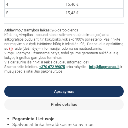
4
16,46 €
5
15,43 €
Atidavimo / Gamybos laikas:
2-5 darbo dienos
Kėdainių vimpilas - spausdintas skaitmeniniu (sublimacijos) arba
šilkografijos būdu ant itin kokybiško, vokiško 100% poliesterio. Pasirinkite
norimą vimpilo dydį, tvirtinimo būdą ir tekstilės rūšį. Paspaudus apskritimą
su
(i)
raide (dešinėje) - informacija rodoma su nuotraukomis.
Vimpilų gamyba užsiimame patys, todėl galime garantuoti aukščiausią
kokybę ir greitus gamybos terminus.
Vis dar sunku išsirinkti ir reikia daugiau informacijos?
Skambinkite telefonu
+370 672 99075
arba rašykite -
info@flagmanas.lt
ir
mūsų specialistai Jus pakonsultuos.
Aprašymas
Prekė detaliau
Pagaminta Lietuvoje
Spalvos atitinka heraldikos reikalavimus