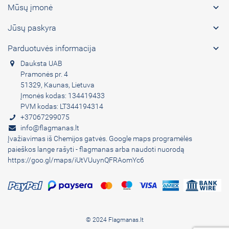

Mūsų įmonė

Jūsų paskyra

Parduotuvės informacija
Dauksta UAB
Pramonės pr. 4
51329, Kaunas, Lietuva
Įmonės kodas: 134419433
PVM kodas: LT344194314
+37067299075
info@flagmanas.lt
Įvažiavimas iš Chemijos gatvės. Google maps programėlės
paieškos lange rašyti - flagmanas arba naudoti nuorodą
https://goo.gl/maps/iUtVUuynQFRAomYc6
© 2024 Flagmanas.lt