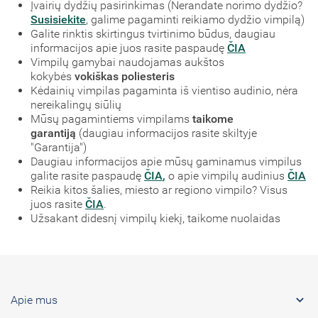
Įvairių dydžių pasirinkimas (Nerandate norimo dydžio?
Susisiekite
, galime pagaminti reikiamo dydžio vimpilą)
Galite rinktis skirtingus tvirtinimo būdus, daugiau
informacijos apie juos rasite paspaudę
ČIA
Vimpilų gamybai naudojamas aukštos
kokybės
vokiškas poliesteris
Kėdainių vimpilas pagaminta iš vientiso audinio, nėra
nereikalingų siūlių
Mūsų pagamintiems vimpilams
taikome
garantiją
(daugiau informacijos rasite skiltyje
"Garantija")
Daugiau informacijos apie mūsų gaminamus vimpilus
galite rasite paspaudę
ČIA
,
o apie vimpilų audinius
ČIA
Reikia kitos šalies, miesto ar regiono vimpilo? Visus
juos rasite
ČIA
.
Užsakant didesnį vimpilų kiekį, taikome nuolaidas

Apie mus