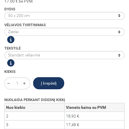
17.00 € be PVM.
DYDIS
VĖLIAVOS TVIRTINIMAS
TEKSTILĖ
KIEKIS
Į krepšelį
NUOLAIDA PERKANT DIDESNĮ KIEKĮ
Nuo kiekio
Vieneto kaina su PVM
2
18,92 €
3
17,48 €