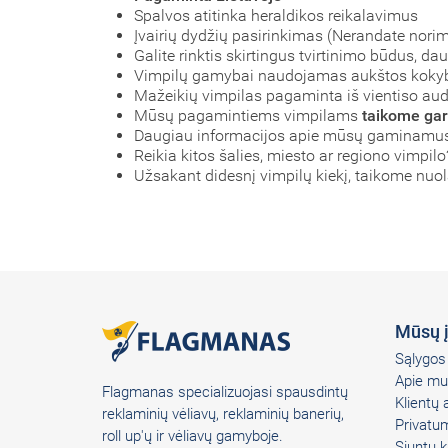
Spalvos atitinka heraldikos reikalavimus
Įvairių dydžių pasirinkimas (Nerandate nori
Galite rinktis skirtingus tvirtinimo būdus, d
Vimpilų gamybai naudojamas aukštos kok
Mažeikių vimpilas pagaminta iš vientiso audi
Mūsų pagamintiems vimpilams
taikome gar
Daugiau informacijos apie mūsų gaminamus 
Reikia kitos šalies, miesto ar regiono vimpilo
Užsakant didesnį vimpilų kiekį, taikome nuo
Mūsų 
Sąlygos 
Apie mu
Flagmanas specializuojasi spausdintų
Klientų
reklaminių vėliavų, reklaminių banerių,
Privatum
roll up'ų ir vėliavų gamyboje.
Siuntų k