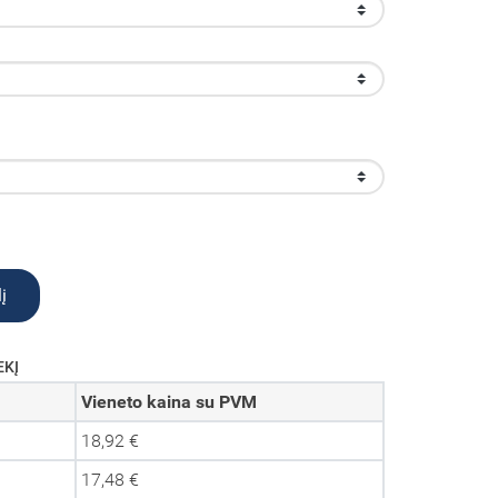
į
EKĮ
Vieneto kaina su PVM
18,92 €
17,48 €