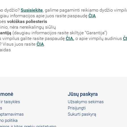
mo dydžio?
Susisiekite
, galime pagaminti reikiamo dydžio vimpil
augiau informacijos apie juos rasite paspaudę
ČIA
ybės
vokiškas poliesteris
nio, nėra nereikalingų siūlių
antiją
(daugiau informacijos rasite skiltyje "Garantija")
vimpilus galite rasite paspaudę
ČIA
,
o apie vimpilų audinius
Č
? Visus juos rasite
ČIA
.
laidas
įmonė
Jūsų paskyra
ir taisyklės
Užsakymo sekimas
s
Prisijungti
 aptarnavimas
Sukurti paskyrą
o politika
ainos ir kitos prekių pristatymo