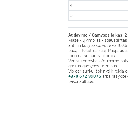
4
5
Atidavimo / Gamybos laikas:
2-
Mažeikių vimpilas - spausdintas 
ant itin kokybiško, vokiško 100% p
būdą ir tekstilės rūšį. Paspaud
rodoma su nuotraukomis.
Vimpilų gamyba užsiimame patys,
greitus gamybos terminus.
Vis dar sunku išsirinkti ir reiki
+370 672 99075
arba rašykite 
pakonsultuos.