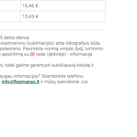
16,46 €
15,43 €
5 darbo dienos
skaitmeniniu (sublimacijos) arba šilkografijos būdu
oliesterio. Pasirinkite norimą vimpilo dydį, tvirtinimo
us apskritimą su
(i)
raide (dešinėje) - informacija
 todėl galime garantuoti aukščiausią kokybę ir
a daugiau informacijos? Skambinkite telefonu
-
info@flagmanas.lt
ir mūsų specialistai Jus