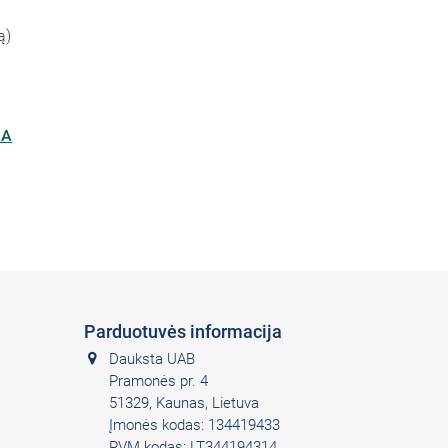
ą)
IA
Parduotuvės informacija
Dauksta UAB
Pramonės pr. 4
51329, Kaunas, Lietuva
Įmonės kodas: 134419433
PVM kodas: LT344194314