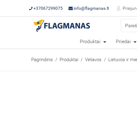
+37067299075
info@flagmanas.lt
Prisijun
Produktai
Priedai
Pagrindinis
Produktai
Vėliavos
Lietuvos ir mi