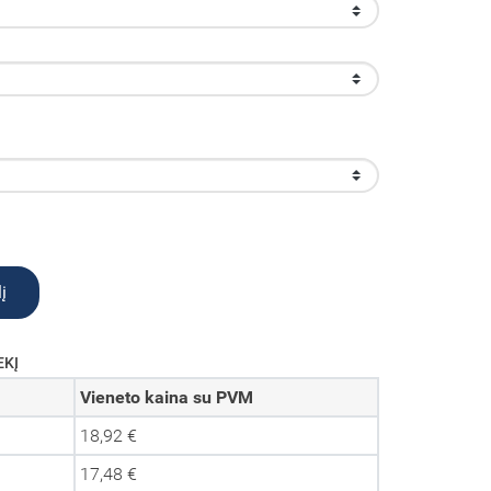
į
EKĮ
Vieneto kaina su PVM
18,92 €
17,48 €