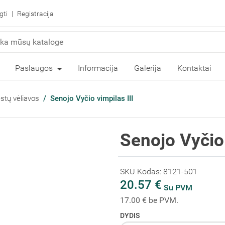
gti
Registracija
Paslaugos
Informacija
Galerija
Kontaktai
estų vėliavos
Senojo Vyčio vimpilas III
Senojo Vyčio 
SKU Kodas: 8121-501
20.57 €
Su PVM
17.00 € be PVM.
DYDIS