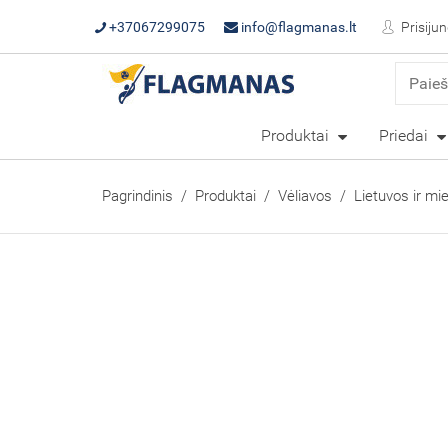
+37067299075
info@flagmanas.lt
Prisijun
Produktai
Priedai
Pagrindinis
Produktai
Vėliavos
Lietuvos ir mi