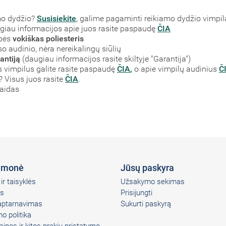
mo dydžio?
Susisiekite
, galime pagaminti reikiamo dydžio vimpil
augiau informacijos apie juos rasite paspaudę
ČIA
ybės
vokiškas poliesteris
so audinio, nėra nereikalingų siūlių
antiją
(daugiau informacijos rasite skiltyje "Garantija")
vimpilus galite rasite paspaudę
ČIA
,
o apie vimpilų audinius
Č
? Visus juos rasite
ČIA
.
laidas
įmonė
Jūsų paskyra
ir taisyklės
Užsakymo sekimas
s
Prisijungti
 aptarnavimas
Sukurti paskyrą
o politika
ainos ir kitos prekių pristatymo