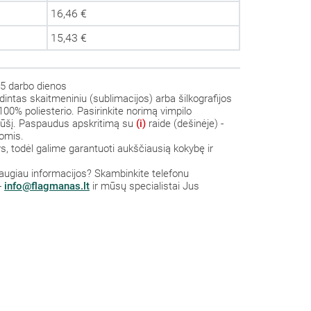
16,46 €
15,43 €
5 darbo dienos
dintas skaitmeniniu (sublimacijos) arba šilkografijos
100% poliesterio. Pasirinkite norimą vimpilo
s rūšį. Paspaudus apskritimą su
(i)
raide (dešinėje) -
omis.
 todėl galime garantuoti aukščiausią kokybę ir
a daugiau informacijos? Skambinkite telefonu
-
info@flagmanas.lt
ir mūsų specialistai Jus