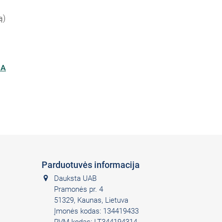
ą)
IA
Parduotuvės informacija
Dauksta UAB
Pramonės pr. 4
51329, Kaunas, Lietuva
Įmonės kodas: 134419433
PVM kodas: LT344194314