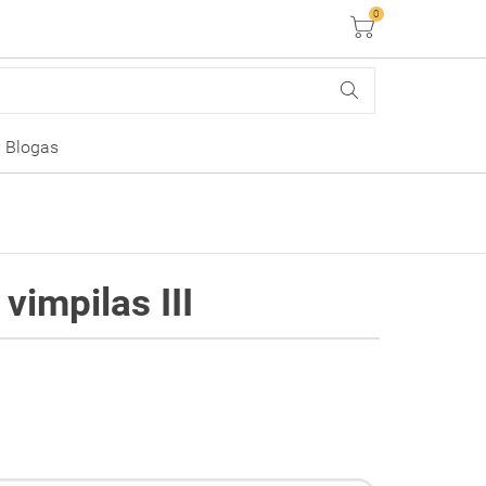
0
Krepšelis
Blogas
vimpilas III