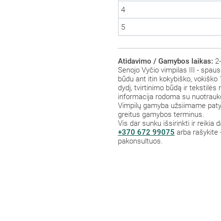
4
5
Atidavimo / Gamybos laikas:
2-
Senojo Vyčio vimpilas III - spaus
būdu ant itin kokybiško, vokiško 
dydį, tvirtinimo būdą ir tekstilė
informacija rodoma su nuotrauk
Vimpilų gamyba užsiimame patys,
greitus gamybos terminus.
Vis dar sunku išsirinkti ir reiki
+370 672 99075
arba rašykite 
pakonsultuos.