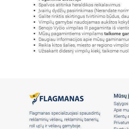
Spalvos atitinka heraldikos reikalavimus
Įvairių dydžių pasirinkimas (Nerandate nori
Galite rinktis skirtingus tvirtinimo būdus, d
Vimpilų gamybai naudojamas aukštos kok
Senojo Vyčio vimpilas III pagaminta iš vienti
Mūsų pagamintiems vimpilams
taikome gar
Daugiau informacijos apie mūsų gaminamus 
Reikia kitos šalies, miesto ar regiono vimpilo
Užsakant didesnį vimpilų kiekį, taikome nuo
Mūsų 
Sąlygos 
Apie mu
Flagmanas specializuojasi spausdintų
Klientų
reklaminių vėliavų, reklaminių banerių,
Privatum
roll up'ų ir vėliavų gamyboje.
Siuntų k