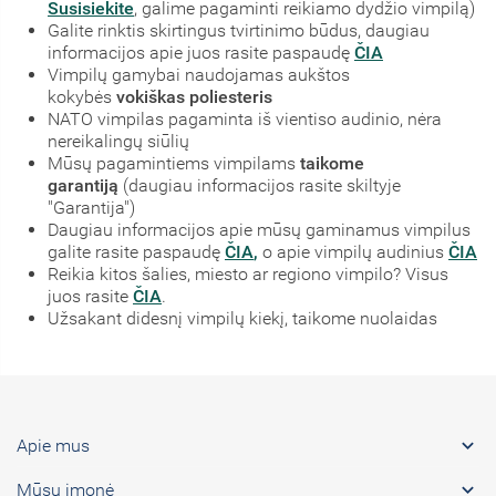
Susisiekite
, galime pagaminti reikiamo dydžio vimpilą)
Galite rinktis skirtingus tvirtinimo būdus, daugiau
informacijos apie juos rasite paspaudę
ČIA
Vimpilų gamybai naudojamas aukštos
kokybės
vokiškas poliesteris
NATO vimpilas pagaminta iš vientiso audinio, nėra
nereikalingų siūlių
Mūsų pagamintiems vimpilams
taikome
garantiją
(daugiau informacijos rasite skiltyje
"Garantija")
Daugiau informacijos apie mūsų gaminamus vimpilus
galite rasite paspaudę
ČIA
,
o apie vimpilų audinius
ČIA
Reikia kitos šalies, miesto ar regiono vimpilo? Visus
juos rasite
ČIA
.
Užsakant didesnį vimpilų kiekį, taikome nuolaidas

Apie mus

Mūsų įmonė