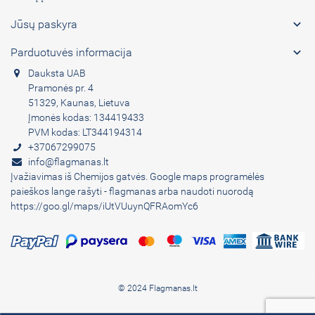

Jūsų paskyra

Parduotuvės informacija
Dauksta UAB
Pramonės pr. 4
51329, Kaunas, Lietuva
Įmonės kodas: 134419433
PVM kodas: LT344194314
+37067299075
info@flagmanas.lt
Įvažiavimas iš Chemijos gatvės. Google maps programėlės
paieškos lange rašyti - flagmanas arba naudoti nuorodą
https://goo.gl/maps/iUtVUuynQFRAomYc6
© 2024 Flagmanas.lt