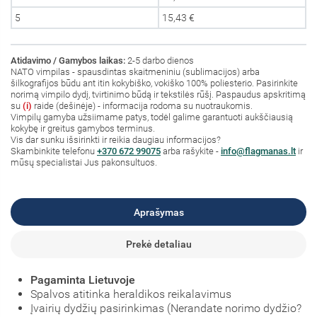
5
15,43 €
Atidavimo / Gamybos laikas:
2-5 darbo dienos
NATO vimpilas - spausdintas skaitmeniniu (sublimacijos) arba
šilkografijos būdu ant itin kokybiško, vokiško 100% poliesterio. Pasirinkite
norimą vimpilo dydį, tvirtinimo būdą ir tekstilės rūšį. Paspaudus apskritimą
su
(i)
raide (dešinėje) - informacija rodoma su nuotraukomis.
Vimpilų gamyba užsiimame patys, todėl galime garantuoti aukščiausią
kokybę ir greitus gamybos terminus.
Vis dar sunku išsirinkti ir reikia daugiau informacijos?
Skambinkite telefonu
+370 672 99075
arba rašykite -
info@flagmanas.lt
ir
mūsų specialistai Jus pakonsultuos.
Aprašymas
Prekė detaliau
Pagaminta Lietuvoje
Spalvos atitinka heraldikos reikalavimus
Įvairių dydžių pasirinkimas (Nerandate norimo dydžio?