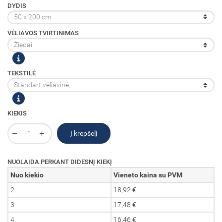
DYDIS
VĖLIAVOS TVIRTINIMAS
TEKSTILĖ
KIEKIS
Į krepšelį
NUOLAIDA PERKANT DIDESNĮ KIEKĮ
Nuo kiekio
Vieneto kaina su PVM
2
18,92 €
3
17,48 €
4
16,46 €