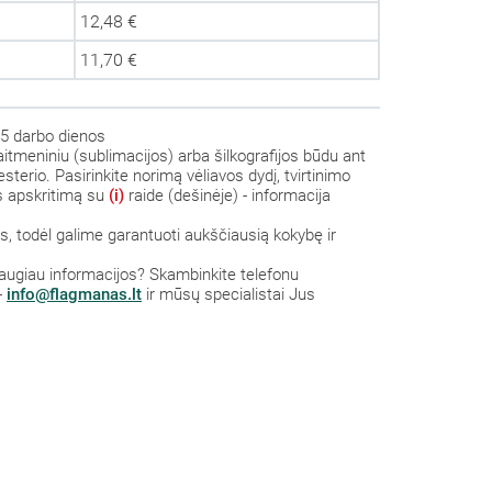
12,48 €
11,70 €
5 darbo dienos
aitmeniniu (sublimacijos) arba šilkografijos būdu ant
sterio. Pasirinkite norimą vėliavos dydį, tvirtinimo
us apskritimą su
(i)
raide (dešinėje) - informacija
 todėl galime garantuoti aukščiausią kokybę ir
 daugiau informacijos? S
kambinkite
telefonu
-
info@flagmanas.lt
ir mūsų specialistai Jus