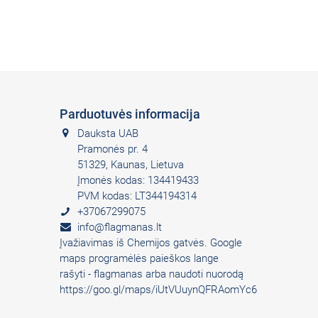
Parduotuvės informacija
Dauksta UAB
Pramonės pr. 4
51329, Kaunas, Lietuva
Įmonės kodas: 134419433
PVM kodas: LT344194314
+37067299075
info@flagmanas.lt
Įvažiavimas iš Chemijos gatvės. Google
maps programėlės paieškos lange
rašyti - flagmanas arba naudoti nuorodą
https://goo.gl/maps/iUtVUuynQFRAomYc6