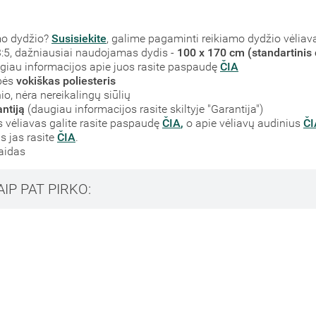
mo dydžio?
Susisiekite
, galime pagaminti reikiamo dydžio vėliav
į 3:5, dažniausiai naudojamas dydis -
100 x 170 cm (standartinis 
augiau informacijos apie juos rasite paspaudę
ČIA
bės
vokiškas poliesteris
o, nėra nereikalingų siūlių
ntiją
(daugiau informacijos rasite skiltyje "Garantija")
vėliavas galite rasite paspaudę
ČIA
,
o apie vėliavų audinius
ČI
s jas rasite
ČIA
.
laidas
AIP PAT PIRKO: