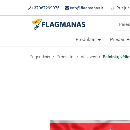
+37067299075
info@flagmanas.lt
Prisijun
Produktai
Priedai
Pagrindinis
Produktai
Vėliavos
Balninkų vėlia