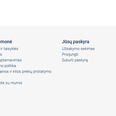
įmonė
Jūsų paskyra
ir taisyklės
Užsakymo sekimas
s
Prisijungti
 aptarnavimas
Sukurti paskyrą
o politika
ainos ir kitos prekių pristatymo
kite su mumis