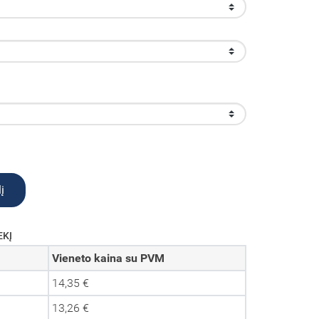
į
EKĮ
Vieneto kaina su PVM
14,35 €
13,26 €