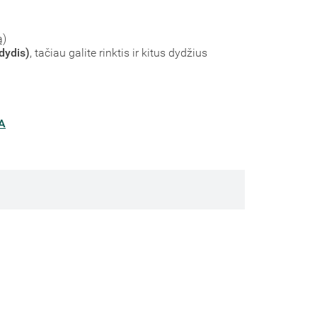
ą)
dydis)
, tačiau galite rinktis ir kitus dydžius
A