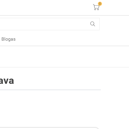
0
Krepšelis
Blogas
iava