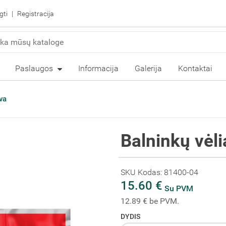
gti
Registracija
Paslaugos
Informacija
Galerija
Kontaktai
va
Balninkų vėl
SKU Kodas: 81400-04
15.60 €
Su PVM
12.89 € be PVM.
DYDIS