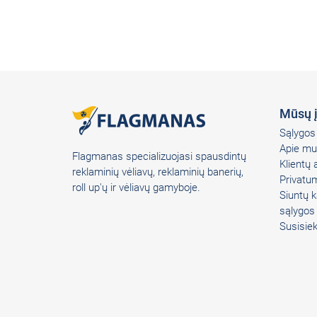
Mūsų 
Sąlygos 
Apie mu
Flagmanas specializuojasi spausdintų
Klientų
reklaminių vėliavų, reklaminių banerių,
Privatum
roll up'ų ir vėliavų gamyboje.
Siuntų k
sąlygos
Susisie