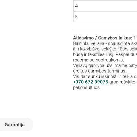
4
5
Atidavimo / Gamybos laikas:
1-
Balninkų vėliava - spausdinta sk
itin kokybiško, vokiško 100% polie
būdą ir tekstilės rūšį. Paspaud
rodoma su nuotraukomis.
Vėliavų gamyba užsiimame patys,
greitus gamybos terminus.
Vis dar sunku išsirinkti ir reikia
+370 672 99075
arba rašykite 
pakonsultuos.
Garantija