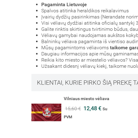
Pagaminta Lietuvoje
Spalvos atitinka heraldikos reikalavimus
Įvairių dydžių pasirinkimas (Nerandate nori
Visi vėliavų dydžiai atitinka oficialų santyk
Galite rinktis skirtingus tvirtinimo būdus, d
Vėliavų gamybai naudojamas aukštos koky
Balninkų vėliava pagaminta iš vientiso audini
Mūsų pagamintoms vėliavoms
taikome gara
Daugiau informacijos apie mūsų gaminamas 
Reikia kito miesto ar miestelio vėliavos? Visa
Užsakant didesnį vėliavų kiekį, taikome nuo
KLIENTAI, KURIE PIRKO ŠIĄ PREKĘ T
Vilniaus miesto vėliava
12,48 €
15,60 €
Su
PVM