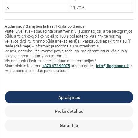
5
11,70 €
Atidavimo / Gamybos laikas:
1-5 darbo dienos
Platelių vėliava - spausdinta skaitmeniniu (sublimacijos) arba šilkografijos
būdu ant itin kokybiško, vokiško 100% poliesterio. Pasirinkite norimą
vėliavos dydį, tvirtinimo būdą ir tekstilės rūšį. Paspaudus apskritimą su
"i"
raide (dešinėje) - informacija rodoma su nuotraukomis.
Vėliavų gamyba užsiimame patys, todėl galime garantuoti aukščiausią
kokybę ir greitus gamybos terminus.
Vis dar sunku išsirinkti ir reikia daugiau informacijos?
S
kambinkite
telefonu
+370 672 99075
arba rašykite -
info@flagmanas.lt
ir
mūsų specialistai Jus pakonsultuos.
Aprašymas
Prekė detaliau
Garantija