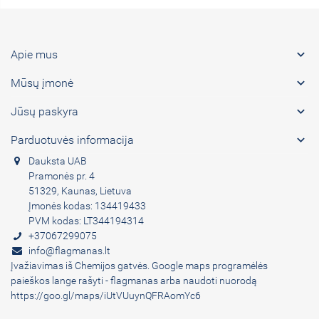

Apie mus

Mūsų įmonė

Jūsų paskyra

Parduotuvės informacija
Dauksta UAB
Pramonės pr. 4
51329, Kaunas, Lietuva
Įmonės kodas: 134419433
PVM kodas: LT344194314
+37067299075
info@flagmanas.lt
Įvažiavimas iš Chemijos gatvės. Google maps programėlės
paieškos lange rašyti - flagmanas arba naudoti nuorodą
https://goo.gl/maps/iUtVUuynQFRAomYc6