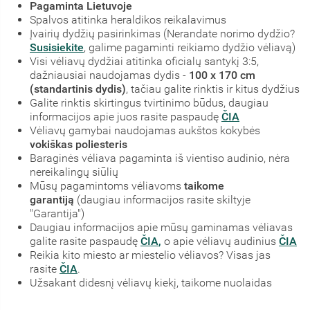
Pagaminta Lietuvoje
Spalvos atitinka heraldikos reikalavimus
Įvairių dydžių pasirinkimas (Nerandate norimo dydžio?
Susisiekite
, galime pagaminti reikiamo dydžio vėliavą)
Visi vėliavų dydžiai atitinka oficialų santykį 3:5,
dažniausiai naudojamas dydis -
100 x 170 cm
(standartinis dydis)
, tačiau galite rinktis ir kitus dydžius
Galite rinktis skirtingus tvirtinimo būdus, daugiau
informacijos apie juos rasite paspaudę
ČIA
Vėliavų gamybai naudojamas aukštos kokybės
vokiškas poliesteris
Baraginės vėliava pagaminta iš vientiso audinio, nėra
nereikalingų siūlių
Mūsų pagamintoms vėliavoms
taikome
garantiją
(daugiau informacijos rasite skiltyje
"Garantija")
Daugiau informacijos apie mūsų gaminamas vėliavas
galite rasite paspaudę
ČIA
,
o apie vėliavų audinius
ČIA
Reikia kito miesto ar miestelio vėliavos? Visas jas
rasite
ČIA
.
Užsakant didesnį vėliavų kiekį, taikome nuolaidas