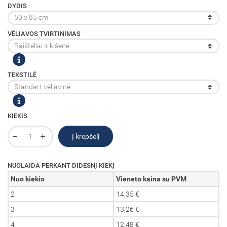
DYDIS
VĖLIAVOS TVIRTINIMAS
TEKSTILĖ
KIEKIS
Į krepšelį
NUOLAIDA PERKANT DIDESNĮ KIEKĮ
Nuo kiekio
Vieneto kaina su PVM
2
14,35 €
3
13,26 €
4
12,48 €