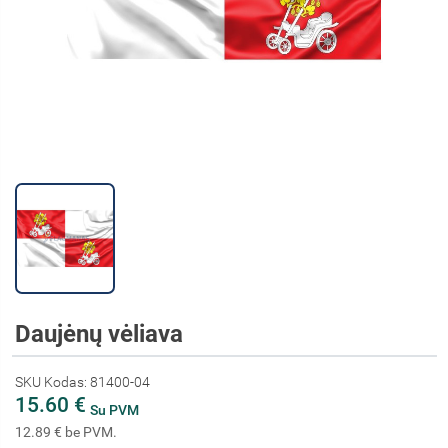
Daujėnų vėliava
SKU Kodas: 81400-04
15.60 €
Su PVM
12.89 € be PVM.