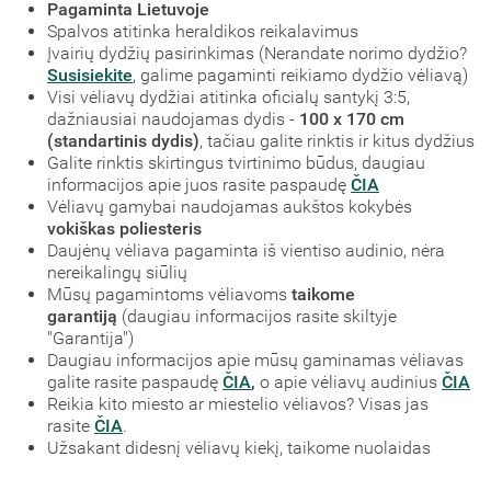
Pagaminta Lietuvoje
Spalvos atitinka heraldikos reikalavimus
Įvairių dydžių pasirinkimas (Nerandate norimo dydžio?
Susisiekite
, galime pagaminti reikiamo dydžio vėliavą)
Visi vėliavų dydžiai atitinka oficialų santykį 3:5,
dažniausiai naudojamas dydis -
100 x 170 cm
(standartinis dydis)
, tačiau galite rinktis ir kitus dydžius
Galite rinktis skirtingus tvirtinimo būdus, daugiau
informacijos apie juos rasite paspaudę
ČIA
Vėliavų gamybai naudojamas aukštos kokybės
vokiškas poliesteris
Daujėnų vėliava pagaminta iš vientiso audinio, nėra
nereikalingų siūlių
Mūsų pagamintoms vėliavoms
taikome
garantiją
(daugiau informacijos rasite skiltyje
"Garantija")
Daugiau informacijos apie mūsų gaminamas vėliavas
galite rasite paspaudę
ČIA
,
o apie vėliavų audinius
ČIA
Reikia kito miesto ar miestelio vėliavos? Visas jas
rasite
ČIA
.
Užsakant didesnį vėliavų kiekį, taikome nuolaidas