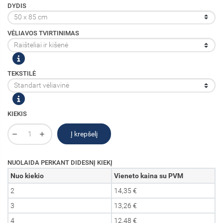
DYDIS
VĖLIAVOS TVIRTINIMAS
TEKSTILĖ
KIEKIS
Į krepšelį
NUOLAIDA PERKANT DIDESNĮ KIEKĮ
Nuo kiekio
Vieneto kaina su PVM
2
14,35 €
3
13,26 €
4
12,48 €