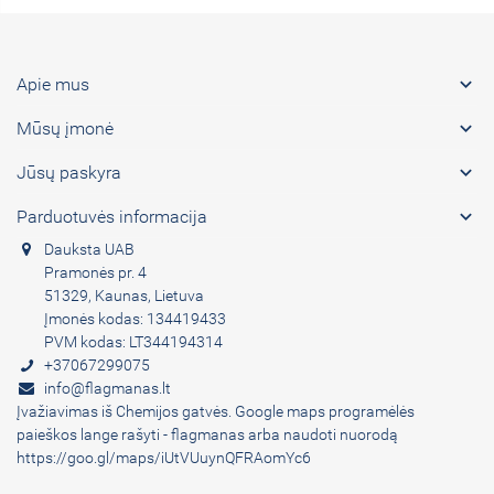

Apie mus

Mūsų įmonė

Jūsų paskyra

Parduotuvės informacija
Dauksta UAB
Pramonės pr. 4
51329, Kaunas, Lietuva
Įmonės kodas: 134419433
PVM kodas: LT344194314
+37067299075
info@flagmanas.lt
Įvažiavimas iš Chemijos gatvės. Google maps programėlės
paieškos lange rašyti - flagmanas arba naudoti nuorodą
https://goo.gl/maps/iUtVUuynQFRAomYc6