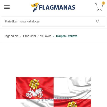
0
Pagrindinis
Produktai
Vėliavos
Daujėnų vėliava