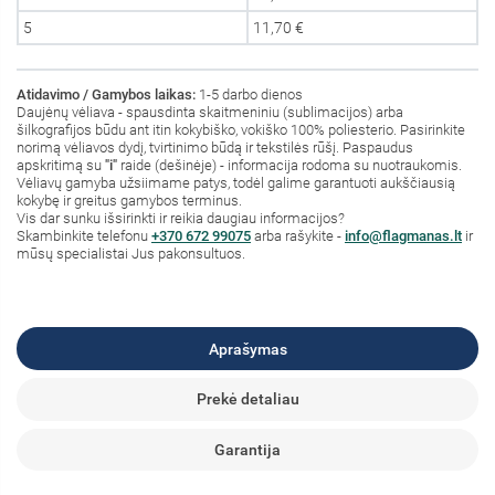
5
11,70 €
Atidavimo / Gamybos laikas:
1-5 darbo dienos
Daujėnų vėliava - spausdinta skaitmeniniu (sublimacijos) arba
šilkografijos būdu ant itin kokybiško, vokiško 100% poliesterio. Pasirinkite
norimą vėliavos dydį, tvirtinimo būdą ir tekstilės rūšį. Paspaudus
apskritimą su
"i"
raide (dešinėje) - informacija rodoma su nuotraukomis.
Vėliavų gamyba užsiimame patys, todėl galime garantuoti aukščiausią
kokybę ir greitus gamybos terminus.
Vis dar sunku išsirinkti ir reikia daugiau informacijos?
S
kambinkite
telefonu
+370 672 99075
arba rašykite -
info@flagmanas.lt
ir
mūsų specialistai Jus pakonsultuos.
Aprašymas
Prekė detaliau
Garantija