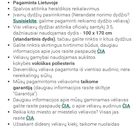
Pagaminta Lietuvoje
Spalvos atitinka heraldikos reikalavimus
Įvairių dydžių pasirinkimas (Nerandate norimo dydžio?
Susisiekite
, galime pagaminti reikiamo dydžio vėliavą)
Visi vėliavų dydžiai atitinka oficialų santykį 3:5,
dažniausiai naudojamas dydis -
100 x 170 cm
(standartinis dydis)
, tačiau galite rinktis ir kitus dydžius
Galite rinktis skirtingus tvirtinimo būdus, daugiau
informacijos apie juos rasite paspaudę
ČIA
Vėliavų gamybai naudojamas aukštos
kokybės
vokiškas poliesteris
Dieveniškių vėliava pagaminta iš vientiso audinio, nėra
nereikalingų siūlių
Mūsų pagamintoms vėliavoms
taikome
garantiją
(daugiau informacijos rasite skiltyje
"Garantija")
Daugiau informacijos apie mūsų gaminamas vėliavas
galite rasite paspaudę
ČIA
,
o apie vėliavų audinius
ČIA
Reikia kito miesto ar miestelio vėliavos? Visas jas
rasite
ČIA
.
Užsakant didesnį vėliavų kiekį, taikome nuolaidas