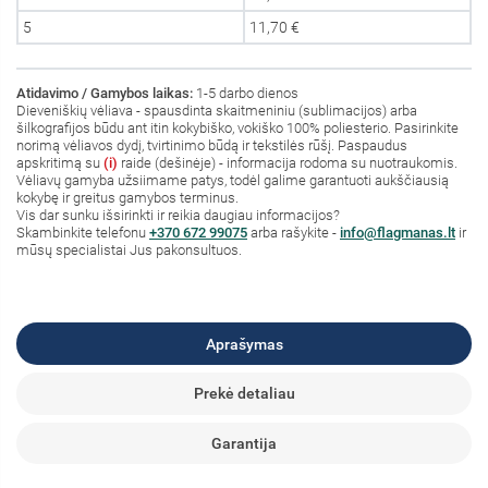
5
11,70 €
Atidavimo / Gamybos laikas:
1-5 darbo dienos
Dieveniškių vėliava - spausdinta skaitmeniniu (sublimacijos) arba
šilkografijos būdu ant itin kokybiško, vokiško 100% poliesterio. Pasirinkite
norimą vėliavos dydį, tvirtinimo būdą ir tekstilės rūšį. Paspaudus
apskritimą su
(i)
raide (dešinėje) - informacija rodoma su nuotraukomis.
Vėliavų gamyba užsiimame patys, todėl galime garantuoti aukščiausią
kokybę ir greitus gamybos terminus.
Vis dar sunku išsirinkti ir reikia daugiau informacijos?
S
kambinkite
telefonu
+370 672 99075
arba rašykite -
info@flagmanas.lt
ir
mūsų specialistai Jus pakonsultuos.
Aprašymas
Prekė detaliau
Garantija