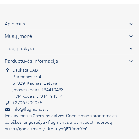

Apie mus

Mūsų įmonė

Jūsų paskyra

Parduotuvės informacija
Dauksta UAB
Pramonės pr. 4
51329, Kaunas, Lietuva
Įmonės kodas: 134419433
PVM kodas: LT344194314
+37067299075
info@flagmanas.lt
Įvažiavimas iš Chemijos gatvės. Google maps programėlės
paieškos lange rašyti - flagmanas arba naudoti nuorodą
https://goo.gl/maps/iUtVUuynQFRAomYc6