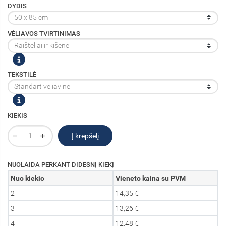
DYDIS
VĖLIAVOS TVIRTINIMAS
TEKSTILĖ
KIEKIS
Į krepšelį
NUOLAIDA PERKANT DIDESNĮ KIEKĮ
Nuo kiekio
Vieneto kaina su PVM
2
14,35 €
3
13,26 €
4
12,48 €