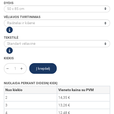
DYDIS
VĖLIAVOS TVIRTINIMAS
TEKSTILĖ
KIEKIS
Į krepšelį
NUOLAIDA PERKANT DIDESNĮ KIEKĮ
Nuo kiekio
Vieneto kaina su PVM
2
14,35 €
3
13,26 €
4
12,48 €