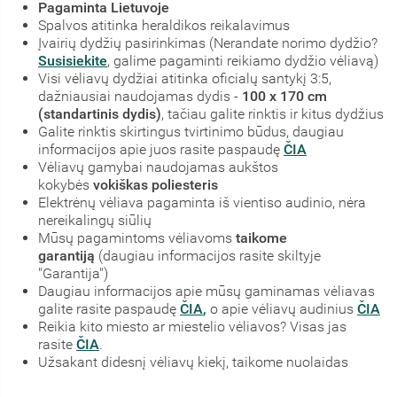
Pagaminta Lietuvoje
Spalvos atitinka heraldikos reikalavimus
Įvairių dydžių pasirinkimas (Nerandate norimo dydžio?
Susisiekite
, galime pagaminti reikiamo dydžio vėliavą)
Visi vėliavų dydžiai atitinka oficialų santykį 3:5,
dažniausiai naudojamas dydis -
100 x 170 cm
(standartinis dydis)
, tačiau galite rinktis ir kitus dydžius
Galite rinktis skirtingus tvirtinimo būdus, daugiau
informacijos apie juos rasite paspaudę
ČIA
Vėliavų gamybai naudojamas aukštos
kokybės
vokiškas poliesteris
Elektrėnų vėliava pagaminta iš vientiso audinio, nėra
nereikalingų siūlių
Mūsų pagamintoms vėliavoms
taikome
garantiją
(daugiau informacijos rasite skiltyje
"Garantija")
Daugiau informacijos apie mūsų gaminamas vėliavas
galite rasite paspaudę
ČIA
,
o apie vėliavų audinius
ČIA
Reikia kito miesto ar miestelio vėliavos? Visas jas
rasite
ČIA
.
Užsakant didesnį vėliavų kiekį, taikome nuolaidas