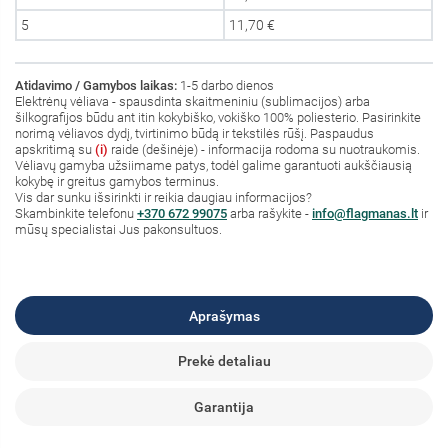
5
11,70 €
Atidavimo / Gamybos laikas:
1-5 darbo dienos
Elektrėnų vėliava - spausdinta skaitmeniniu (sublimacijos) arba
šilkografijos būdu ant itin kokybiško, vokiško 100% poliesterio. Pasirinkite
norimą vėliavos dydį, tvirtinimo būdą ir tekstilės rūšį. Paspaudus
apskritimą su
(i)
raide (dešinėje) - informacija rodoma su nuotraukomis.
Vėliavų gamyba užsiimame patys, todėl galime garantuoti aukščiausią
kokybę ir greitus gamybos terminus.
Vis dar sunku išsirinkti ir reikia daugiau informacijos?
S
kambinkite
telefonu
+370 672 99075
arba rašykite -
info@flagmanas.lt
ir
mūsų specialistai Jus pakonsultuos.
Aprašymas
Prekė detaliau
Garantija