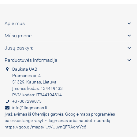

Apie mus

Mūsų įmonė

Jūsų paskyra

Parduotuvės informacija
Dauksta UAB
Pramonės pr. 4
51329, Kaunas, Lietuva
Įmonės kodas: 134419433
PVM kodas: LT344194314
+37067299075
info@flagmanas.lt
Įvažiavimas iš Chemijos gatvės. Google maps programėlės
paieškos lange rašyti - flagmanas arba naudoti nuorodą
https://goo.gl/maps/iUtVUuynQFRAomYc6