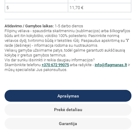
5
11,70 €
Atidavimo / Gamybos laikas:
1-5 darbo dienos
Filipinų vėliava - spausdinta skaitmeniniu (sublimacijos) arba šilkografijos
būdu ant itin kokybiško, vokiško 100% poliesterio. Pasirinkite norimą
vėliavos dydį, tvirtinimo būdą ir tekstilės rūšį. Paspaudus apskritimą su
"i"
raide (dešinėje) - informacija rodoma su nuotraukomis.
Vėliavų gamyba užsiimame patys, todėl galime garantuoti aukščiausią
kokybę ir greitus gamybos terminus.
Vis dar sunku išsirinkti ir reikia daugiau informacijos?
S
kambinkite
telefonu
+370 672 99075
arba rašykite -
info@flagmanas.lt
ir
mūsų specialistai Jus pakonsultuos.
Aprašymas
Prekė detaliau
Garantija