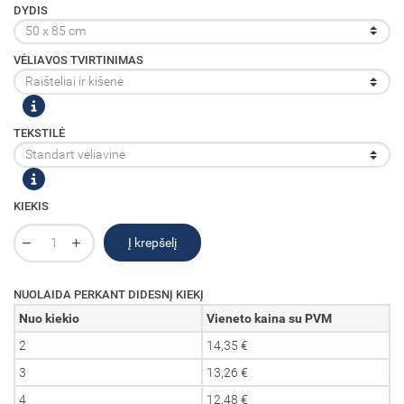
DYDIS
VĖLIAVOS TVIRTINIMAS
TEKSTILĖ
KIEKIS
Į krepšelį
NUOLAIDA PERKANT DIDESNĮ KIEKĮ
Nuo kiekio
Vieneto kaina su PVM
2
14,35 €
3
13,26 €
4
12,48 €