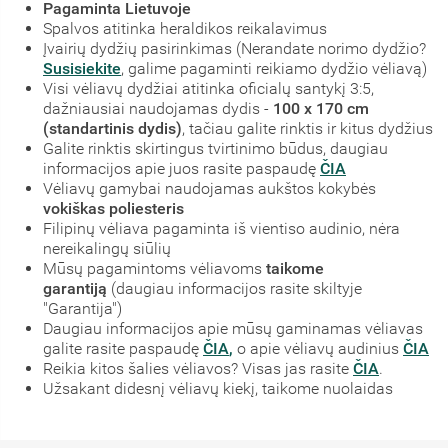
Pagaminta Lietuvoje
Spalvos atitinka heraldikos reikalavimus
Įvairių dydžių pasirinkimas (Nerandate norimo dydžio?
Susisiekite
, galime pagaminti reikiamo dydžio vėliavą)
Visi vėliavų dydžiai atitinka oficialų santykį 3:5,
dažniausiai naudojamas dydis -
100 x 170 cm
(standartinis dydis)
, tačiau galite rinktis ir kitus dydžius
Galite rinktis skirtingus tvirtinimo būdus, daugiau
informacijos apie juos rasite paspaudę
ČIA
Vėliavų gamybai naudojamas aukštos kokybės
vokiškas poliesteris
Filipinų vėliava pagaminta iš vientiso audinio, nėra
nereikalingų siūlių
Mūsų pagamintoms vėliavoms
taikome
garantiją
(daugiau informacijos rasite skiltyje
"Garantija")
Daugiau informacijos apie mūsų gaminamas vėliavas
galite rasite paspaudę
ČIA
,
o apie vėliavų audinius
ČIA
Reikia kitos šalies vėliavos? Visas jas rasite
ČIA
.
Užsakant didesnį vėliavų kiekį, taikome nuolaidas