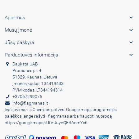

Apie mus

Mūsų įmonė

Jūsų paskyra

Parduotuvės informacija
Dauksta UAB
Pramonės pr. 4
51329, Kaunas, Lietuva
Įmonės kodas: 134419433
PVM kodas: LT344194314
+37067299075
info@flagmanas.lt
Įvažiavimas iš Chemijos gatvės. Google maps programėlės
paieškos lange rašyti - flagmanas arba naudoti nuorodą
https://goo.gl/maps/iUtVUuynQFRAomYc6